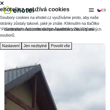
ehotel.cz používá cookies
CS
Soubory cookies na ehotel.cz využíváme proto, aby naše
stránky zůstaly takové, jaké je znáte. Kliknutím na tlačítko
Homepage
Accommodation
Apartmány Na Výsluní
"Povolit vše" souhlasíte se zpracováním cookies tj. malých
souborů.
Nastavení
Jen nezbytné
Povolit vše