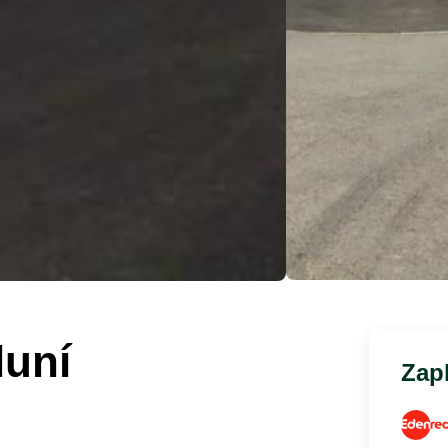
luní
Zapl