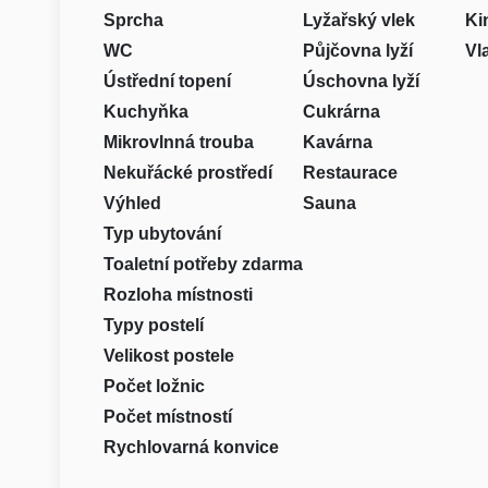
Sprcha
Lyžařský vlek
Ki
WC
Půjčovna lyží
Vl
Ústřední topení
Úschovna lyží
Kuchyňka
Cukrárna
Mikrovlnná trouba
Kavárna
Nekuřácké prostředí
Restaurace
Výhled
Sauna
Typ ubytování
Toaletní potřeby zdarma
Rozloha místnosti
Typy postelí
Velikost postele
Počet ložnic
Počet místností
Rychlovarná konvice