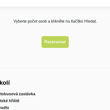
Vyberte počet osob a klikněte na tlačítko Hledat.
kolí
tobusová zastávka
tské hřiště
vadlo