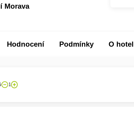
ní Morava
Hodnocení
Podmínky
O hote
ů
1