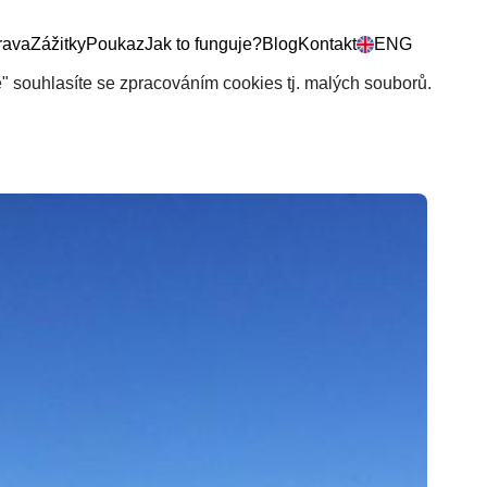
rava
Zážitky
Poukaz
Jak to funguje?
Blog
Kontakt
ENG
še" souhlasíte se zpracováním cookies tj. malých souborů.