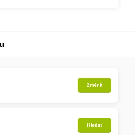
lu
Změnit
Hledat