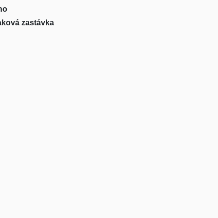
no
aková zastávka