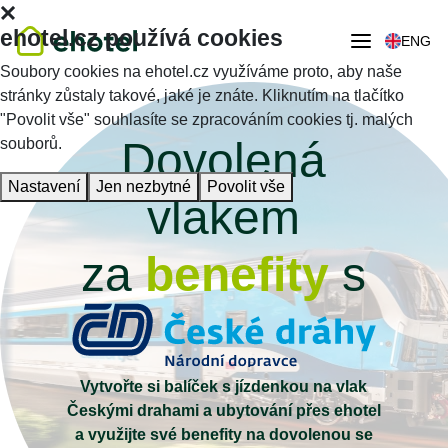
ehotel.cz používá cookies
ENG
Soubory cookies na ehotel.cz využíváme proto, aby naše
stránky zůstaly takové, jaké je znáte. Kliknutím na tlačítko
"Povolit vše" souhlasíte se zpracováním cookies tj. malých
Dovolená
souborů.
Nastavení
Jen nezbytné
Povolit vše
vlakem
za
benefity
s
Vytvořte si balíček s jízdenkou na vlak
Českými drahami a ubytování přes ehotel
a využijte své benefity na dovolenou se