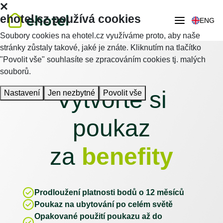
ehotel.cz používá cookies
ENG
Soubory cookies na ehotel.cz využíváme proto, aby naše
stránky zůstaly takové, jaké je znáte. Kliknutím na tlačítko
"Povolit vše" souhlasíte se zpracováním cookies tj. malých
souborů.
Vytvořte si
Nastavení
Jen nezbytné
Povolit vše
poukaz
za
benefity
Prodloužení platnosti bodů o 12 měsíců
Poukaz na ubytování po celém světě
Opakované použití poukazu až do