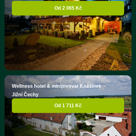
Od 2 065 Kč
Wellness hotel & minipivovar Kněžínek
Jižní Čechy
Od 1 711 Kč