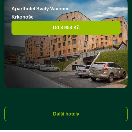
Aparthotel Svatý Vavřinec
Krkonoše
Od 3 953 Kč
Další hotely