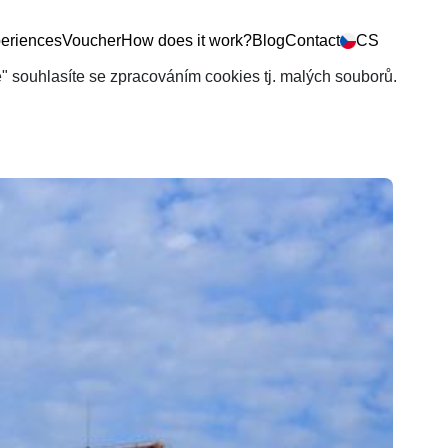
eriences
Voucher
How does it work?
Blog
Contact
CS
še" souhlasíte se zpracováním cookies tj. malých souborů.