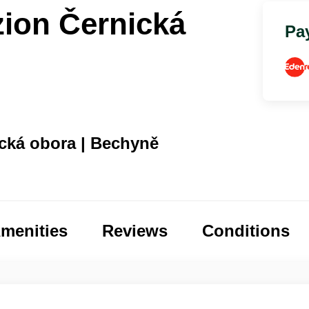
zion Černická
Pay
cká obora | Bechyně
menities
Reviews
Conditions