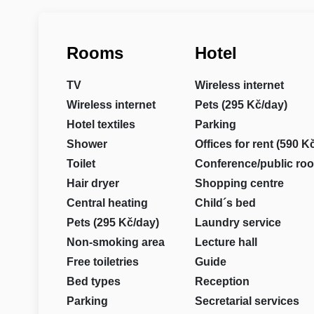
Rooms
Hotel
TV
Wireless internet
Wireless internet
Pets (295 Kč/day)
Hotel textiles
Parking
Shower
Offices for rent (590 K
Toilet
Conference/public ro
Hair dryer
Shopping centre
Central heating
Child´s bed
Pets (295 Kč/day)
Laundry service
Non-smoking area
Lecture hall
Free toiletries
Guide
Bed types
Reception
Parking
Secretarial services