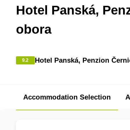
Hotel Panská, Pen
obora
Hotel Panská, Penzion Černi
9.2
Accommodation Selection
A