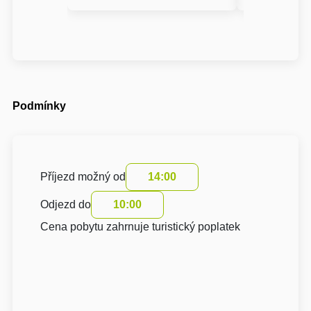
Podmínky
Příjezd možný od
14:00
Odjezd do
10:00
Cena pobytu zahrnuje turistický poplatek