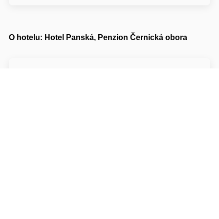
O hotelu: Hotel Panská, Penzion Černická obora
Hotel Panská, Penzion Černická obora***
HOTEL PANSKÁ-BECHYNĚ,
NÁM.T.G.MASARYKA 54 ----- Penzion
Černická obora-Sudoměřice u Bechyně 43
39165 Tábor Bechyně
Napište nám
Navigovat