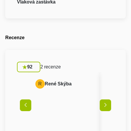
Vlaková zastávka
Recenze
92
2 recenze
R
René Skýba
A
Anon