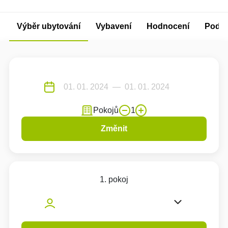
Výběr ubytování
Vybavení
Hodnocení
Podm
Pokojů
1
Změnit
1. pokoj