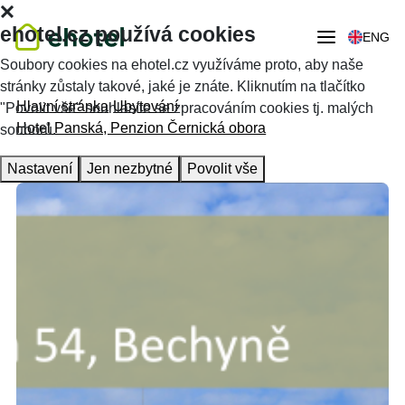
ehotel.cz používá cookies
ENG
Soubory cookies na ehotel.cz využíváme proto, aby naše
stránky zůstaly takové, jaké je znáte. Kliknutím na tlačítko
Hlavní stránka
Ubytování
"Povolit vše" souhlasíte se zpracováním cookies tj. malých
Hotel Panská, Penzion Černická obora
souborů.
Nastavení
Jen nezbytné
Povolit vše