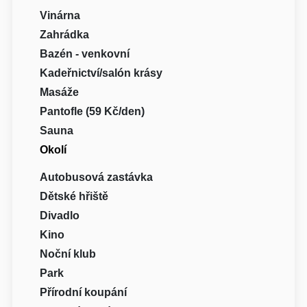
Vinárna
Zahrádka
Bazén - venkovní
Kadeřnictví/salón krásy
Masáže
Pantofle (59 Kč/den)
Sauna
Okolí
Autobusová zastávka
Dětské hřiště
Divadlo
Kino
Noční klub
Park
Přírodní koupání