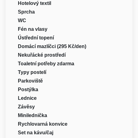
Hotelový textil
Sprcha
WC
Fén na vlasy
Ústřední topení
Domácí mazlíčci (295 Kč/den)
Nekuřácké prostředí
Toaletní potřeby zdarma
Typy postelí
Parkoviště
Postýlka
Lednice
Závěsy
Minilednička
Rychlovarná konvice
Set na kávu/čaj