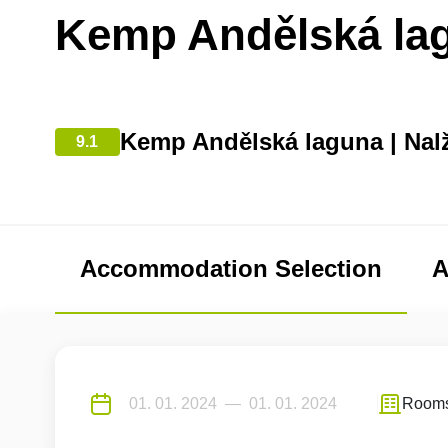
Kemp Andělská la
Kemp Andělská laguna | Nal
9.1
Accommodation Selection
A
Room