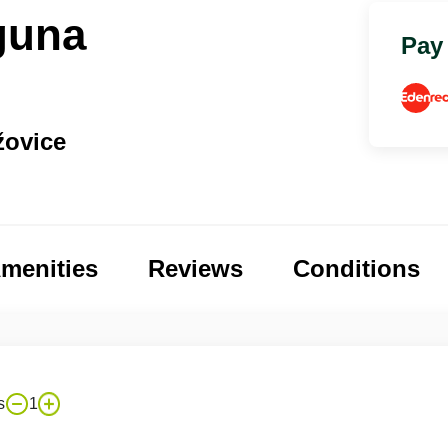
guna
Pay
žovice
menities
Reviews
Conditions
s
1