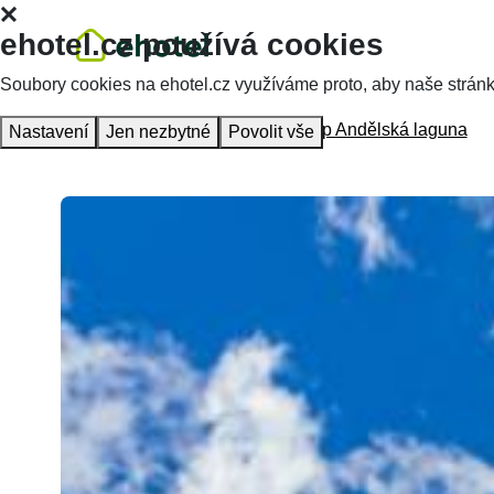
ehotel.cz používá cookies
Soubory cookies na ehotel.cz využíváme proto, aby naše stránky 
Homepage
Accommodation
Kemp Andělská laguna
Nastavení
Jen nezbytné
Povolit vše