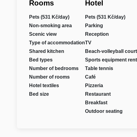
Rooms
Hotel
Pets (531 Kč/day)
Pets (531 Kč/day)
Non-smoking area
Parking
Scenic view
Reception
Type of accommodation
TV
Shared kitchen
Beach-volleyball court
Bed types
Sports equipment rent
Number of bedrooms
Table tennis
Number of rooms
Café
Hotel textiles
Pizzeria
Bed size
Restaurant
Breakfast
Outdoor seating