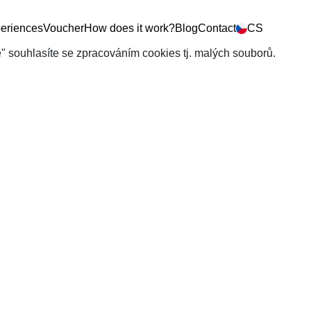
eriences
Voucher
How does it work?
Blog
Contact
CS
še" souhlasíte se zpracováním cookies tj. malých souborů.