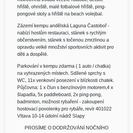
hřiště, ohniště, malé fotbalové hřiště, ping-
pongové stoly a hřiště na beach volejbal.
Zázemí kempu andělská Laguna Častoboř -
nabízí hostům restauraci, stánek s rychlým
občerstvením, stánek s točenou zmrzlinou a
opravdu velké množství sportovních aktivit pro
děti a dospělé.
Parkování v kempu zdarma ( 1 auto / chatka)
na vyhrazených místech. Sdílené sprchy s
WC, 11x venkovní posezení v blízkosti chatek.
Půjčovna: 1 x člun s benzínovým motorem,4 x
šlapadla, 5x paddleboard, 2x ping-pong,
badminton, možnost rybaření - zakoupení
hostovací povolenky pro rybáře, revír 401022
Vltava 10-14 údolní nádrž Slapy
PROSÍME O DODRŽOVÁNÍ NOČNÍHO