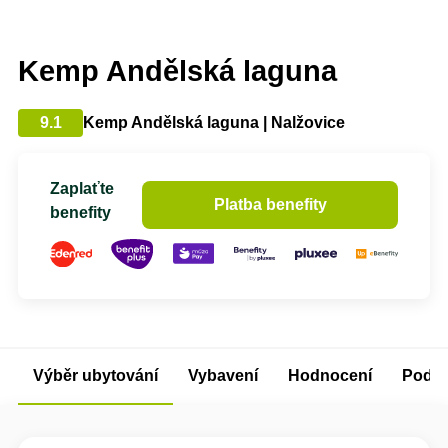
Kemp Andělská laguna
9.1
Kemp Andělská laguna | Nalžovice
Zaplaťte
Platba benefity
benefity
Výběr ubytování
Vybavení
Hodnocení
Podm