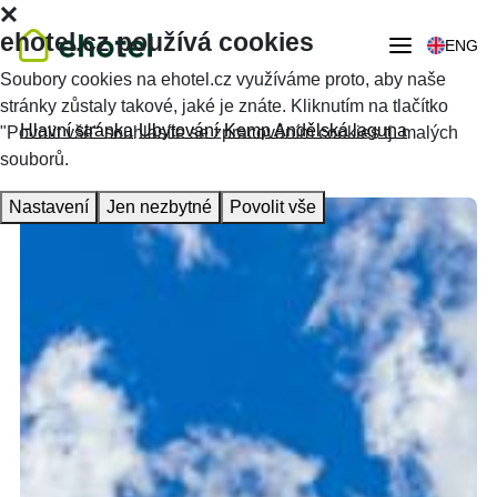
ehotel.cz používá cookies
ENG
Soubory cookies na ehotel.cz využíváme proto, aby naše
stránky zůstaly takové, jaké je znáte. Kliknutím na tlačítko
Hlavní stránka
Ubytování
Kemp Andělská laguna
"Povolit vše" souhlasíte se zpracováním cookies tj. malých
souborů.
Nastavení
Jen nezbytné
Povolit vše