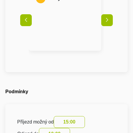
Podmínky
Příjezd možný od
15:00