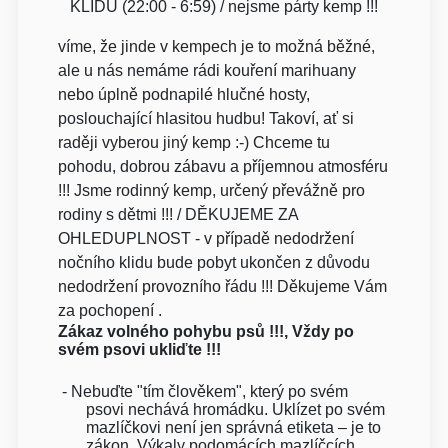
KLIDU (22:00 - 6:59) / nejsme párty kemp !!!
víme, že jinde v kempech je to možná běžné,
ale u nás nemáme rádi kouření marihuany
nebo úplně podnapilé hlučné hosty,
poslouchající hlasitou hudbu! Takoví, ať si
raději vyberou jiný kemp :-) Chceme tu
pohodu, dobrou zábavu a příjemnou atmosféru
!!! Jsme rodinný kemp, určený převážně pro
rodiny s dětmi !!! / DĚKUJEME ZA
OHLEDUPLNOST - v případě nedodržení
nočního klidu bude pobyt ukončen z důvodu
nedodržení provozního řádu !!! Děkujeme Vám
za pochopení .
Zákaz volného pohybu psů !!!,
Vždy po
svém psovi ukliďte !!!
- Nebuďte "tím člověkem", který po svém
psovi nechává hromádku. Uklízet po svém
mazlíčkovi není jen správná etiketa – je to
zákon. Výkaly podomácích mazlíčcích