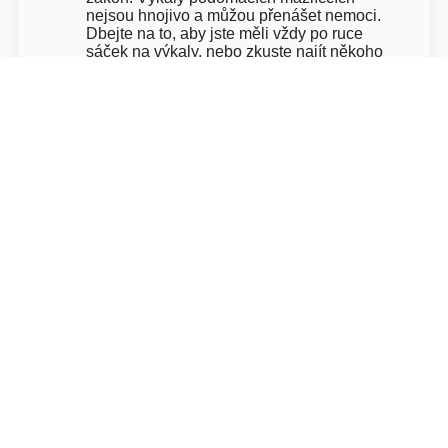
nejsou hnojivo a můžou přenášet nemoci.
Dbejte na to, aby jste měli vždy po ruce
sáček na výkaly, nebo zkuste najít někoho
v okolí, kdo taky venčí a určitě vám jeden
"propůjčí".
- Zabraňte skákání na kolemjdoucí a ostatní
psy
Všichni jsme již někdy viděli pejska, který
přibíhá ke psům i lidem, připraven se s nimi
podělit o svou lásku. A i když vám skákání
vašeho psa možná nepřipadá jako velký
problém, kolemjdoucí to nemusí ocenit. Jejich
pes nemusí být zrovna přátelský, nebo může
začít bránit svého páníčka a tím může
vzniknout "rvačka".
Když svého psa naučíte neskákat na
ostatní,ukážete, jak dobrým majitelem psa jste
a jak dobře vychovaného pejska máte.
O pokojích