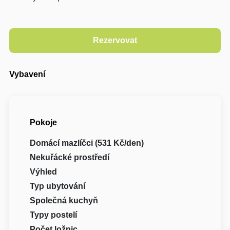
Vybavení
Pokoje
Domácí mazlíčci (531 Kč/den)
Nekuřácké prostředí
Výhled
Typ ubytování
Společná kuchyň
Typy postelí
Počet ložnic