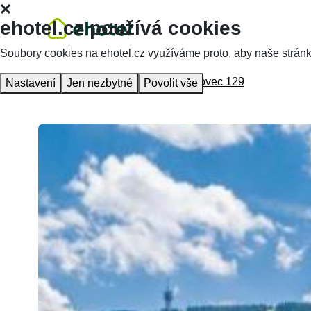
ehotel.cz používá cookies
Soubory cookies na ehotel.cz využíváme proto, aby naše stránky 
Homepage
Accommodation
Klínovec 129
Nastavení
Jen nezbytné
Povolit vše