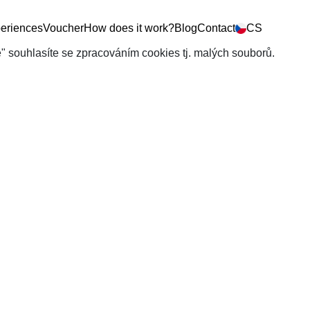
eriences
Voucher
How does it work?
Blog
Contact
CS
še" souhlasíte se zpracováním cookies tj. malých souborů.