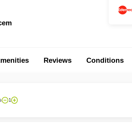
vcem
menities
Reviews
Conditions
s
1