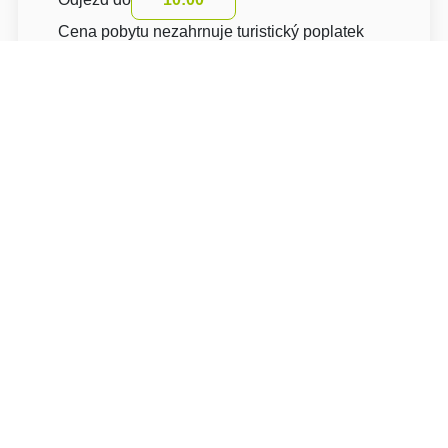
Cena pobytu nezahrnuje turistický poplatek
O hotelu: Klínovec 129
Klínovec 129
Loučná 129
43191 Chomutov Loučná pod Klínovcem
Napište nám