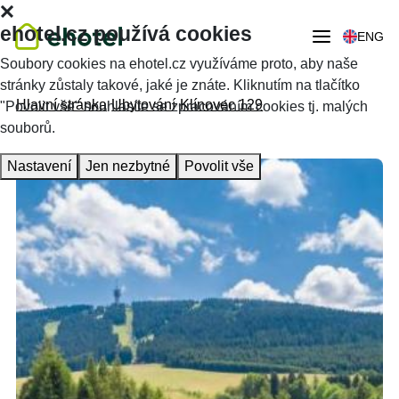
ehotel.cz používá cookies
ENG
Soubory cookies na ehotel.cz využíváme proto, aby naše
stránky zůstaly takové, jaké je znáte. Kliknutím na tlačítko
Hlavní stránka
Ubytování
Klínovec 129
"Povolit vše" souhlasíte se zpracováním cookies tj. malých
souborů.
Nastavení
Jen nezbytné
Povolit vše