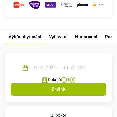
Výběr ubytování
Vybavení
Hodnocení
Podm
Pokojů
1
Změnit
1. pokoj