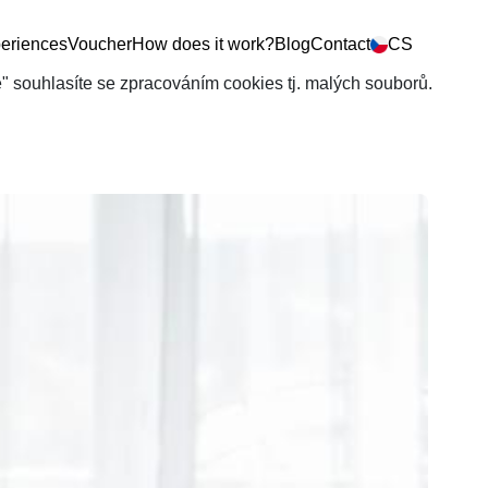
eriences
Voucher
How does it work?
Blog
Contact
CS
še" souhlasíte se zpracováním cookies tj. malých souborů.