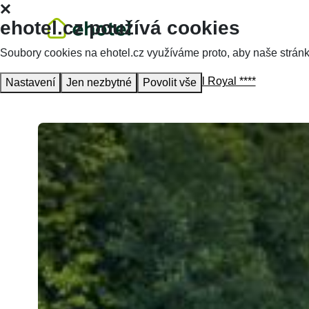
ehotel.cz používá cookies
Soubory cookies na ehotel.cz využíváme proto, aby naše stránky 
Homepage
Accommodation
Hotel Royal ****
Nastavení
Jen nezbytné
Povolit vše