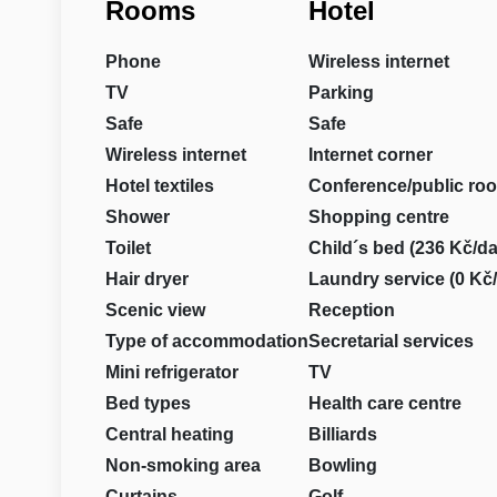
Rooms
Hotel
Phone
Wireless internet
TV
Parking
Safe
Safe
Wireless internet
Internet corner
Hotel textiles
Conference/public ro
Shower
Shopping centre
Toilet
Child´s bed (236 Kč/da
Hair dryer
Laundry service (0 Kč
Scenic view
Reception
Type of accommodation
Secretarial services
Mini refrigerator
TV
Bed types
Health care centre
Central heating
Billiards
Non-smoking area
Bowling
Curtains
Golf