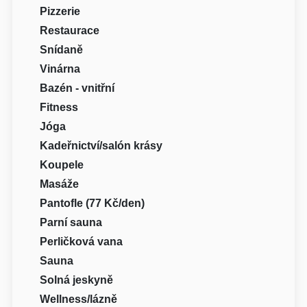
Pizzerie
Restaurace
Snídaně
Vinárna
Bazén - vnitřní
Fitness
Jóga
Kadeřnictví/salón krásy
Koupele
Masáže
Pantofle (77 Kč/den)
Parní sauna
Perličková vana
Sauna
Solná jeskyně
Wellness/lázně