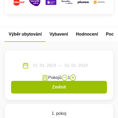
Výběr ubytování
Vybavení
Hodnocení
Podm
Pokojů
1
Změnit
1. pokoj