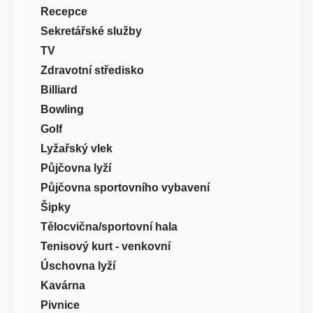
Recepce
Sekretářské služby
TV
Zdravotní středisko
Billiard
Bowling
Golf
Lyžařský vlek
Půjčovna lyží
Půjčovna sportovního vybavení
Šipky
Tělocvična/sportovní hala
Tenisový kurt - venkovní
Úschovna lyží
Kavárna
Pivnice