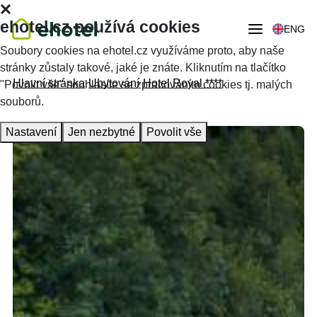
ehotel.cz používá cookies
ENG
Soubory cookies na ehotel.cz využíváme proto, aby naše
stránky zůstaly takové, jaké je znáte. Kliknutím na tlačítko
Hlavní stránka
Ubytování
Hotel Royal ****
"Povolit vše" souhlasíte se zpracováním cookies tj. malých
souborů.
Nastavení
Jen nezbytné
Povolit vše