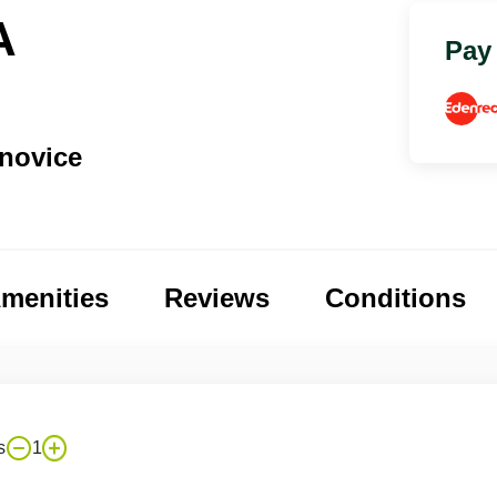
A
Pay
novice
menities
Reviews
Conditions
s
1