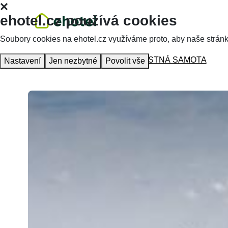
ehotel.cz používá cookies
Soubory cookies na ehotel.cz využíváme proto, aby naše stránky 
Homepage
Accommodation
ŠŤASTNÁ SAMOTA
Nastavení
Jen nezbytné
Povolit vše