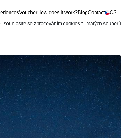
eriences
Voucher
How does it work?
Blog
Contact
CS
še" souhlasíte se zpracováním cookies tj. malých souborů.