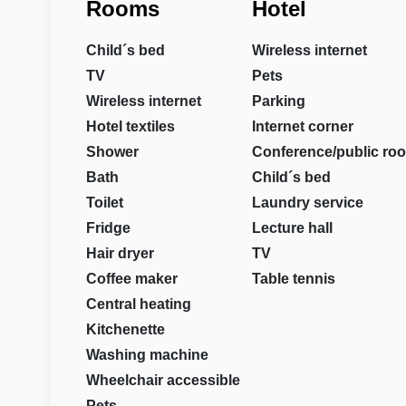
Rooms
Hotel
Child´s bed
Wireless internet
TV
Pets
Wireless internet
Parking
Hotel textiles
Internet corner
Shower
Conference/public ro
Bath
Child´s bed
Toilet
Laundry service
Fridge
Lecture hall
Hair dryer
TV
Coffee maker
Table tennis
Central heating
Kitchenette
Washing machine
Wheelchair accessible
Pets