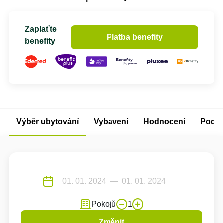
Zaplaťte
Platba benefity
benefity
Výběr ubytování
Vybavení
Hodnocení
Podm
Pokojů
1
Změnit