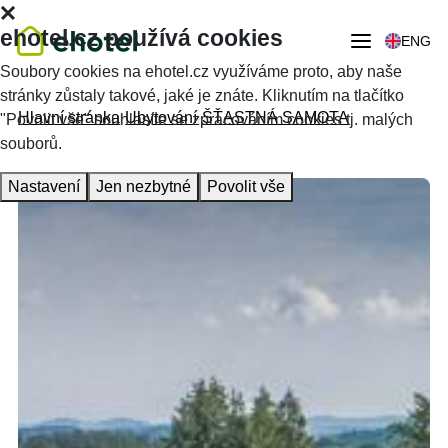
ehotel.cz používá cookies
ENG
Soubory cookies na ehotel.cz využíváme proto, aby naše
stránky zůstaly takové, jaké je znáte. Kliknutím na tlačítko
Hlavní stránka
Ubytování
ŠŤASTNÁ SAMOTA
"Povolit vše" souhlasíte se zpracováním cookies tj. malých
souborů.
Nastavení
Jen nezbytné
Povolit vše