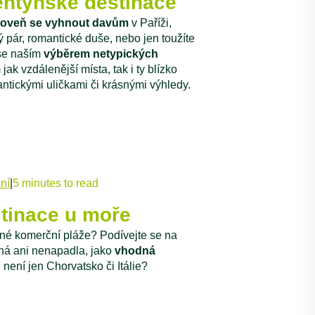
lentýnské destinace
zároveň se vyhnout davům
v Paříži,
 pár, romantické duše, nebo jen toužíte
 se naším
výběrem netypických
ak vzdálenější místa, tak i ty blízko
antickými uličkami či krásnými výhledy.
ní
|
5 minutes to read
stinace u moře
něné komerční pláže? Podívejte se na
žná ani nenapadla, jako
vhodná
R
není jen Chorvatsko či Itálie?