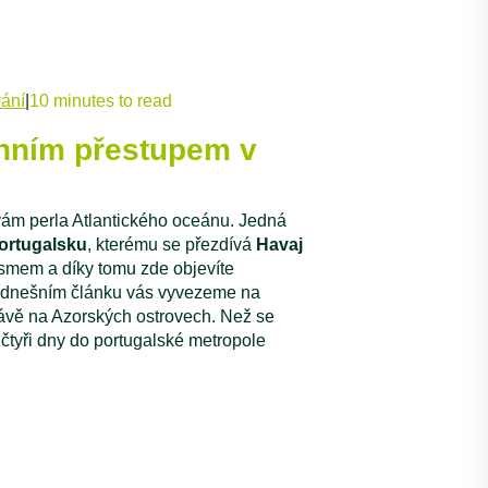
ání
|
10 minutes to read
denním přestupem v
 vám perla Atlantického oceánu. Jedná
Portugalsku
, kterému se přezdívá
Havaj
rismem a díky tomu zde objevíte
 dnešním článku vás vyvezeme na
rávě na Azorských ostrovech. Než se
tyři dny do portugalské metropole