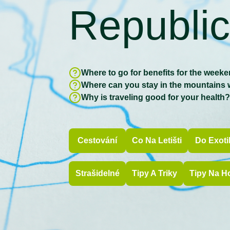
Republi
Where to go for benefits for the week
Where can you stay in the mountains 
Why is traveling good for your health
Cestování
Co Na Letišti
Do Exoti
Strašidelné
Tipy A Triky
Tipy Na H