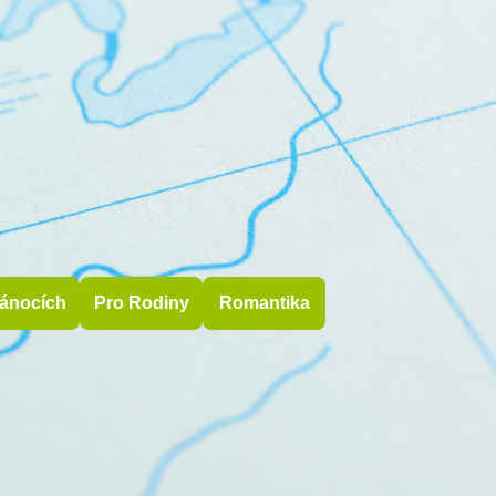
ánocích
Pro Rodiny
Romantika