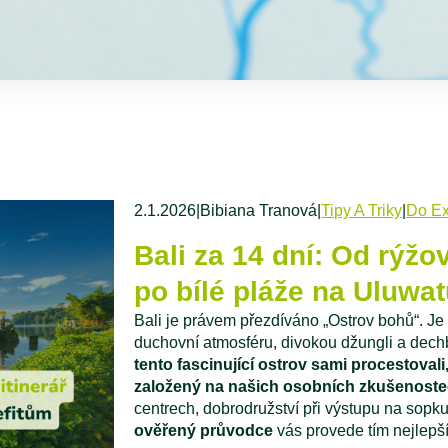
2.1.2026
|
Bibiana Tranová
|
Tipy A Triky
|
Do Ex
Bali za 14 dní: Od rýžo
po bílé pláže na Uluwa
Bali je právem přezdíváno „Ostrov bohů“. Je 
duchovní atmosféru, divokou džungli a dec
tento fascinující ostrov sami procestovali,
založený na našich osobních zkušenoste
centrech, dobrodružství při výstupu na sopk
ověřený průvodce
vás provede tím nejlepš