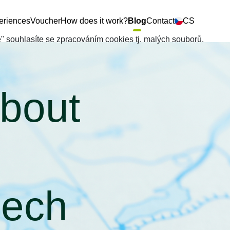
eriences
Voucher
How does it work?
Blog
Contact
CS
še" souhlasíte se zpracováním cookies tj. malých souborů.
about
zech