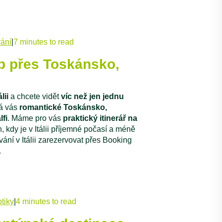
ání
|
7 minutes to read
rip přes Toskánsko,
lii
a chcete vidět
víc než jen jednu
ká vás
romantické Toskánsko,
lfi
. Máme pro vás
praktický itinerář na
, kdy je v Itálii příjemné počasí a méně
ání v Itálii zarezervovat přes Booking
.
tiky
|
4 minutes to read