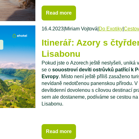
Read more
16.4.2023
|
Miriam Vojtová
|
Do Exotiky
|
Cestov
Itinerář: Azory s čtyř
Lisabonu
Pokud jste o Azorech ještě neslyšeli, uniká
se o
souostroví devíti ostrůvků patřící k 
Evropy
. Místo není ještě příliš zasaženo tu
nevídaně nedotčenou panenskou přírodu. V
devítidenní dovolenou s cílovou destinací p
sem ale dostaneme, podíváme se cestou na č
Lisabonu.
Read more