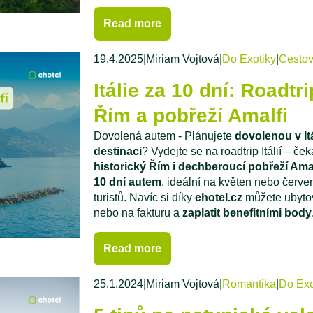
Read more
19.4.2025
|
Miriam Vojtová
|
Do Exotiky
|
Cestov
Itálie za 10 dní: Roadt
Řím a pobřeží Amalfi
Dovolená autem - Plánujete
dovolenou v Itá
destinaci
? Vydejte se na roadtrip Itálií – če
historický Řím i dechberoucí pobřeží Ama
10 dní autem
, ideální na květen nebo červen
turistů. Navíc si díky
ehotel.cz
můžete ubytov
nebo na fakturu a
zaplatit benefitními body
Read more
25.1.2024
|
Miriam Vojtová
|
Romantika
|
Do Exo