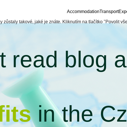
Accommodation
Transport
Exp
zůstaly takové, jaké je znáte. Kliknutím na tlačítko "Povolit v
 read blog 
its
in the C