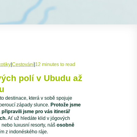
otiky
|
Cestování
|
12 minutes to read
vých polí v Ubudu až
tu
to destinace, která v sobě spojuje
hberoucí západy slunce.
Protože jsme
 připravili jsme pro vás itinerář
ch.
Ať už hledáte klid v jógových
u nebo luxusní resorty, náš
osobně
ím z indonéského ráje.