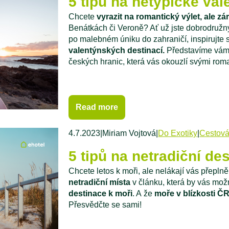
5 tipů na netypické va
Chcete
vyrazit na romantický výlet, ale 
Benátkách či Veroně? Ať už jste dobrodružný
po malebném úniku do zahraničí, inspirujte
valentýnských destinací.
Představíme vám j
českých hranic, která vás okouzlí svými rom
Read more
4.7.2023
|
Miriam Vojtová
|
Do Exotiky
|
Cestová
5 tipů na netradiční de
Chcete letos k moři, ale nelákají vás přepl
netradiční místa
v článku, která by vás mo
destinace k moři
. A že
moře v blízkosti Č
Přesvědčte se sami!