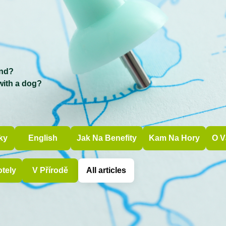
c
end?
with a dog?
?
ky
English
Jak Na Benefity
Kam Na Hory
O V
otely
V Přírodě
All articles