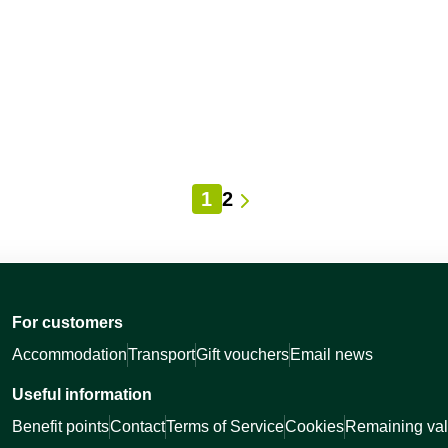
1
2
For customers
Accommodation
Transport
Gift vouchers
Email news
Useful information
Benefit points
Contact
Terms of Service
Cookies
Remaining val