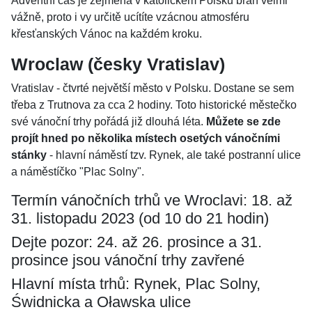
Adventní čas je zejména v katolickém Polsku brán velmi
vážně, proto i vy určitě ucítíte vzácnou atmosféru
křesťanských Vánoc na každém kroku.
Wroclaw (česky Vratislav)
Vratislav - čtvrté největší město v Polsku. Dostane se sem
třeba z Trutnova za cca 2 hodiny. Toto historické městečko
své vánoční trhy pořádá již dlouhá léta.
Můžete se zde
projít hned po několika místech osetých vánočními
stánky
- hlavní náměstí tzv. Rynek, ale také postranní ulice
a náměstíčko "Plac Solny".
Termín vánočních trhů ve Wroclavi: 18. až
31. listopadu 2023 (od 10 do 21 hodin)
Dejte pozor: 24. až 26. prosince a 31.
prosince jsou vánoční trhy zavřené
Hlavní místa trhů: Rynek, Plac Solny,
Świdnicka a Oławska ulice