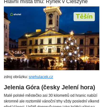
Hlavní místa trhů: Rynek v Cieszyně
zdroj obrázku:
snehulacek.cz
Jelenia Góra (česky Jelení hora)
Malé polské městečko asi 30 kilometrů od hranic nabízí
skromné ale roztomilé vánoční trhy vždy poslední víkend
před Vánoci. Určitě doporučujeme jako krátký výlet na