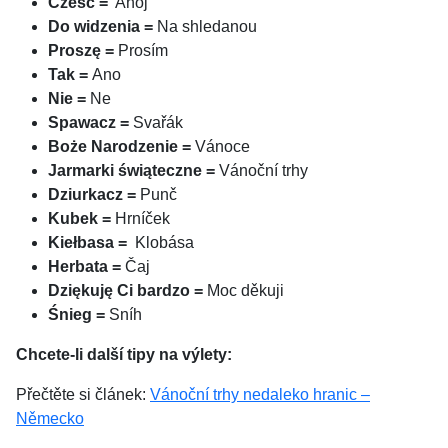
Cześć =
Ahoj
Do widzenia =
Na shledanou
Proszę =
Prosím
Tak =
Ano
Nie =
Ne
Spawacz =
Svařák
Boże Narodzenie =
Vánoce
Jarmarki świąteczne =
Vánoční trhy
Dziurkacz =
Punč
Kubek =
Hrníček
Kiełbasa =
Klobása
Herbata =
Čaj
Dziękuję Ci bardzo =
Moc děkuji
Śnieg =
Sníh
Chcete-li další tipy na výlety:
Přečtěte si článek:
Vánoční trhy nedaleko hranic –
Německo