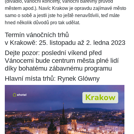
(divadlo, vánoční koncerty, vánoční barevný průvod
městem apod.). Navíc Krakow je opravdu zajímavé město
samo o sobě a jestli jste ho ještě nenavštívili, teď máte
hned několik důvodů pro tak udělat.
Termín vánočních trhů
v Krakowě: 25. listopadu až 2. ledna 2023
Dejte pozor: poslední víkend před
Vánocemi bude centrum města plné lidí
díky bohatému zábavnému programu
Hlavní místa trhů: Rynek Glówny