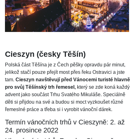
Cieszyn (česky Těšín)
Polská část Těšína je z Čech pěšky opravdu pár minut,
jelikož stačí pouze přejít most přes řeku Ostravici a jste
tam.
Cieszyn navštěvují před Vánocemi turisté hlavně
pro svůj Těšínský trh řemesel,
který se zde koná každý
advent jako součást Trhu Svatého Mikuláše. Speciálně
děti si přijdou na své a budou si moct vyzkoušet různé
řemeslné práce a třeba si i vyrobit vánoční dárek.
Termín vánočních trhů v Cieszyně: 2. až
24. prosince 2022