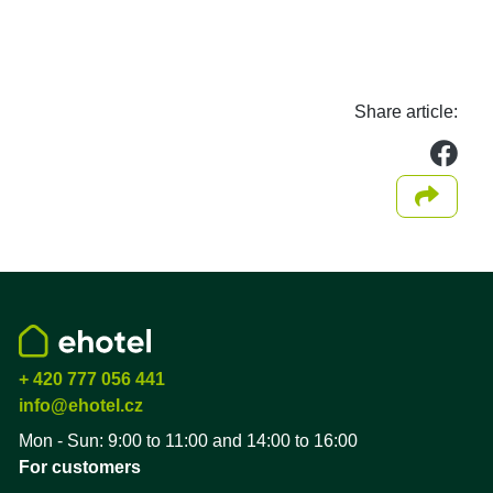
Share article:
we
Share 
+ 420 777 056 441
info@ehotel.cz
Mon - Sun: 9:00 to 11:00 and 14:00 to 16:00
For customers