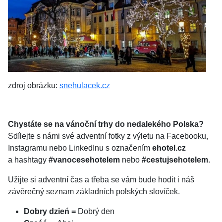
zdroj obrázku:
snehulacek.cz
Chystáte se na vánoční trhy do nedalekého Polska?
Sdílejte s námi své adventní fotky z výletu na Facebooku,
Instagramu nebo LinkedInu s označením
ehotel.cz
a hashtagy
#vanocesehotelem
nebo
#cestujsehotelem
.
Užijte si adventní čas a třeba se vám bude hodit i náš
závěrečný seznam základních polských slovíček.
Dobry dzień =
Dobrý den