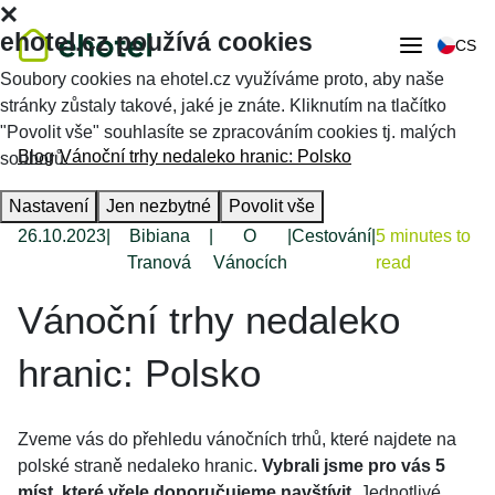
ehotel.cz používá cookies
CS
Soubory cookies na ehotel.cz využíváme proto, aby naše
stránky zůstaly takové, jaké je znáte. Kliknutím na tlačítko
"Povolit vše" souhlasíte se zpracováním cookies tj. malých
Blog
Vánoční trhy nedaleko hranic: Polsko
souborů.
Nastavení
Jen nezbytné
Povolit vše
26.10.2023
|
Bibiana
|
O
|
Cestování
|
5 minutes to
Tranová
Vánocích
read
Vánoční trhy nedaleko
hranic: Polsko
Zveme vás do přehledu vánočních trhů, které najdete na
polské straně nedaleko hranic.
Vybrali jsme pro vás 5
míst, které vřele doporučujeme navštívit.
Jednotlivé