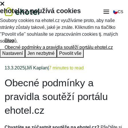
ehotel.cz používá cookies
CS
Soubory cookies na ehotel.cz využíváme proto, aby naše
stránky zůstaly takové, jaké je znáte. Kliknutím na tlačítko
"Povolit vše" souhlasíte se zpracováním cookies tj. malých
Blog
souborů.
Obecné podmínky a pravidla soutěží portálu ehotel.cz
Nastavení
Jen nezbytné
Povolit vše
13.3.2025
|
Jiří Kaplan
|
7 minutes to read
Obecné podmínky a
pravidla soutěží portálu
ehotel.cz
Chystáte se zúčastnit soutěže na ehotel.cz?
Přečtěte si