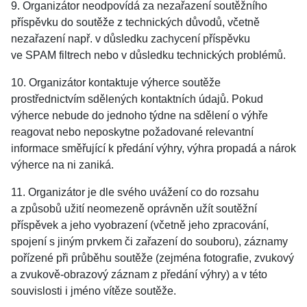
9. Organizátor neodpovídá za nezařazení soutěžního
příspěvku do soutěže z technických důvodů, včetně
nezařazení např. v důsledku zachycení příspěvku
ve SPAM filtrech nebo v důsledku technických problémů.
10. Organizátor kontaktuje výherce soutěže
prostřednictvím sdělených kontaktních údajů. Pokud
výherce nebude do jednoho týdne na sdělení o výhře
reagovat nebo neposkytne požadované relevantní
informace směřující k předání výhry, výhra propadá a nárok
výherce na ni zaniká.
11. Organizátor je dle svého uvážení co do rozsahu
a způsobů užití neomezeně oprávněn užít soutěžní
příspěvek a jeho vyobrazení (včetně jeho zpracování,
spojení s jiným prvkem či zařazení do souboru), záznamy
pořízené při průběhu soutěže (zejména fotografie, zvukový
a zvukově-obrazový záznam z předání výhry) a v této
souvislosti i jméno vítěze soutěže.