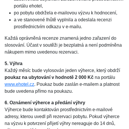
portálu ehotel,
po pobytu obdržela e-mailovou výzvu k hodnocení,
a ve stanovené lhůtě vyplnila a odeslala recenzi
prostřednictvím odkazu v e-mailu.
Každá oprávněná recenze znamená jedno zařazení do
slosování. Účast v soutěži je bezplatná a není podmíněna
nákupem mimo uvedenou rezervaci.
5. Výhra
Každý měsíc bude vylosován jeden výherce, který obdrží
poukaz na ubytování v hodnotě 2 000 Kč
na portálu
www.ehotel.cz
. Poukaz bude zaslán e-mailem a platnost
bude uvedena přímo na poukazu.
6. Oznámení výherce a předání výhry
Výherce bude kontaktován prostřednictvím e-mailové
adresy, kterou uvedl při rezervaci pobytu. Pokud výherce
na výzvu k potvrzení přijetí výhry nereaguje do 14 dnů,