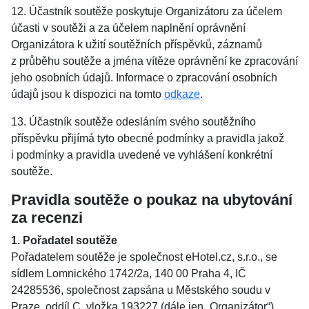
12. Účastník soutěže poskytuje Organizátoru za účelem
účasti v soutěži a za účelem naplnění oprávnění
Organizátora k užití soutěžních příspěvků, záznamů
z průběhu soutěže a jména vítěze oprávnění ke zpracování
jeho osobních údajů. Informace o zpracování osobních
údajů jsou k dispozici na tomto
odkaze
.
13. Účastník soutěže odesláním svého soutěžního
příspěvku přijímá tyto obecné podmínky a pravidla jakož
i podmínky a pravidla uvedené ve vyhlášení konkrétní
soutěže.
Pravidla soutěže o poukaz na ubytování
za recenzi
1. Pořadatel soutěže
Pořadatelem soutěže je společnost eHotel.cz, s.r.o., se
sídlem Lomnického 1742/2a, 140 00 Praha 4, IČ
24285536, společnost zapsána u Městského soudu v
Praze, oddíl C, vložka 193227 (dále jen „Organizátor“).