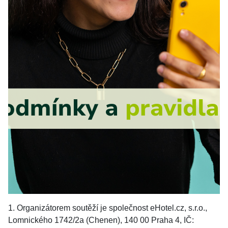
1. Organizátorem soutěží je společnost eHotel.cz, s.r.o.,
Lomnického 1742/2a (Chenen), 140 00 Praha 4, IČ: