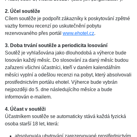
2. Účel soutěže
Cílem soutěže je podpořit zákazníky k poskytování zpětné
vazby formou recenzí po uskutečnění pobytu
rezervovaného přes portál
www.ehotel.cz
.
3. Doba trvání soutěže a periodicita losování
Soutěž je vyhlašována jako dlouhodobá a výherce bude
losován každý měsíc. Do slosování za daný měsíc budou
zařazeni všichni účastníci, kteří v daném kalendářním
měsíci vyplní a odešlou recenzi na pobyt, který absolvovali
prostřednictvím portálu ehotel. Výherce bude vybrán
nejpozději do 5. dne následujícího měsíce a bude
informován e-mailem.
4. Účast v soutěži
Účastníkem soutěže se automaticky stává každá fyzická
osoba starší 18 let, která:
absolvovala ubytování zarezervované prostřednictvím