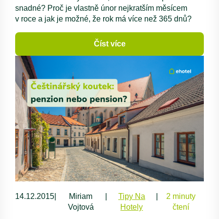
snadné? Proč je vlastně únor nejkratším měsícem
v roce a jak je možné, že rok má více než 365 dnů?
Číst více
14.12.2015
|
Miriam
|
Tipy Na
|
2 minuty
Vojtová
Hotely
čtení