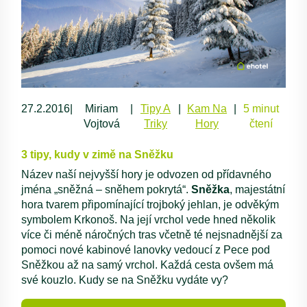
27.2.2016
|
Miriam
|
Tipy A
|
Kam Na
|
5 minut
Vojtová
Triky
Hory
čtení
3 tipy, kudy v zimě na Sněžku
Název naší nejvyšší hory je odvozen od přídavného
jména „sněžná – sněhem pokrytá“.
Sněžka
, majestátní
hora tvarem připomínající trojboký jehlan, je odvěkým
symbolem Krkonoš. Na její vrchol vede hned několik
více či méně náročných tras včetně té nejsnadnější za
pomoci nové kabinové lanovky vedoucí z Pece pod
Sněžkou až na samý vrchol. Každá cesta ovšem má
své kouzlo. Kudy se na Sněžku vydáte vy?