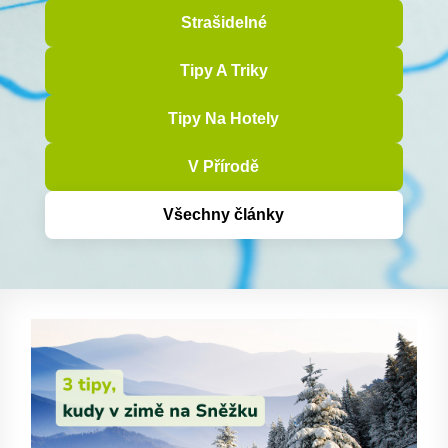
Strašidelné
Tipy A Triky
Tipy Na Hotely
V Přírodě
Všechny články