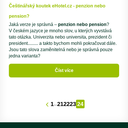
Češtinářský koutek eHotel.cz - penzion nebo
pension?
Jaká verze je správná –
penzion nebo pension
?
V českém jazyce je mnoho slov, u kterých vyvstává
tato otázka. Univerzita nebo universita, prezident či
president......... a takto bychom mohli pokračovat dále.
Jsou tato slova zaměnitelná nebo je správná pouze
jedna varianta?
Číst více
1
21
22
23
24
...