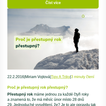
Číst více
22.2.2016
|
Miriam Vojtová
|
Tipy A Triky
|
3 minuty čtení
Proč je přestupný rok přestupný?
Přestupný rok
máme jednou za každé čtyři roky
a znamená to, že má měsíc únor místo 28 dnů
29. Jednoduché vysvětlení, že? Je to ale opravdu tak