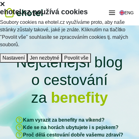
ehotel.cz používá cookies
ENG
Soubory cookies na ehotel.cz využíváme proto, aby naše
stránky zůstaly takové, jaké je znáte. Kliknutím na tlačítko
"Povolit vše" souhlasíte se zpracováním cookies tj. malých
souborů.
Nejčtenější blog
Nastavení
Jen nezbytné
Povolit vše
o cestování
za
benefity
Kam vyrazit za benefity na víkend?
Kde se na horách ubytujete i s pejskem?
Proč dělá cestování dobře vašemu zdraví?