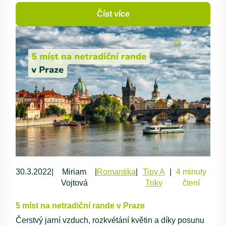
Číst více
30.3.2022
|
Miriam
|
Romantika
|
Tipy A
|
4 minuty
Vojtová
Triky
čtení
5 míst na netradiční rande v Praze
Čerstvý jarní vzduch, rozkvétání květin a díky posunu