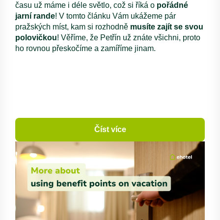
času už máme i déle světlo, což si říká o
pořádné
jarní rande
! V tomto článku Vám ukážeme pár
pražských míst, kam si rozhodně
musíte zajít se svou
polovičkou
! Věříme, že Petřín už znáte všichni, proto
ho rovnou přeskočíme a zamíříme jinam.
Číst více