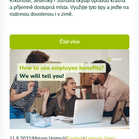
Krkonoše, Jeseníky i Šumava skýtají opravdu krásná
a příjemně dostupná místa. Využijte tyto tipy a jeďte na
rodinnou dovolenou i v zimě.
Číst více
11.8.2021
|
Miriam Vojtová
|
English
|
4 minuty čtení