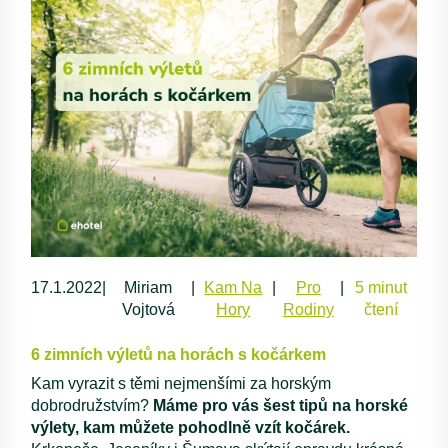
17.1.2022
|
Miriam
|
Kam Na
|
Pro
|
5 minut
Vojtová
Hory
Rodiny
čtení
6 zimních výletů na horách s kočárkem
Kam vyrazit s těmi nejmenšími za horským
dobrodružstvím?
Máme pro vás šest tipů na horské
výlety, kam můžete pohodlně vzít kočárek.