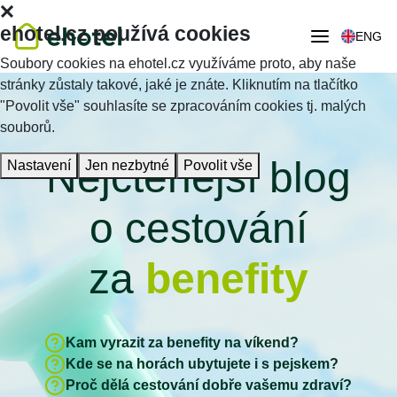
ehotel.cz používá cookies
ENG
Soubory cookies na ehotel.cz využíváme proto, aby naše
stránky zůstaly takové, jaké je znáte. Kliknutím na tlačítko
"Povolit vše" souhlasíte se zpracováním cookies tj. malých
souborů.
Nejčtenější blog
Nastavení
Jen nezbytné
Povolit vše
o cestování
za
benefity
Kam vyrazit za benefity na víkend?
Kde se na horách ubytujete i s pejskem?
Proč dělá cestování dobře vašemu zdraví?