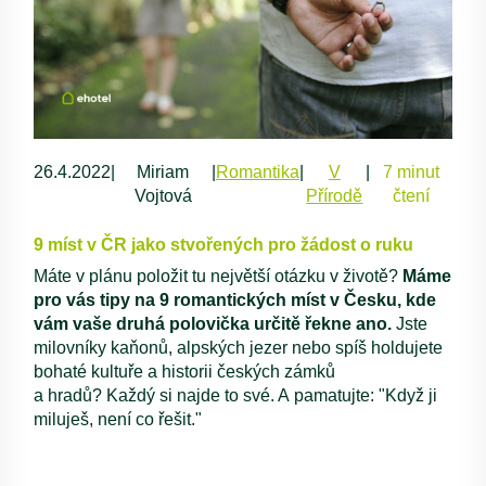
26.4.2022
|
Miriam
|
Romantika
|
V
|
7 minut
Vojtová
Přírodě
čtení
9 míst v ČR jako stvořených pro žádost o ruku
Máte v plánu položit tu největší otázku v životě?
Máme
pro vás tipy na 9 romantických míst v Česku, kde
vám vaše druhá polovička určitě řekne ano.
Jste
milovníky kaňonů, alpských jezer nebo spíš holdujete
bohaté kultuře a historii českých zámků
a hradů? Každý si najde to své. A pamatujte: "Když ji
miluješ, není co řešit."