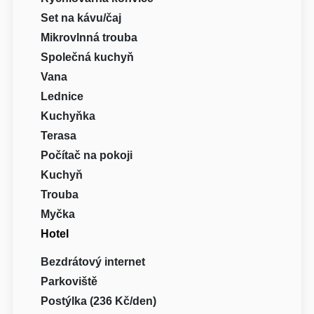
Set na kávu/čaj
Mikrovlnná trouba
Společná kuchyň
Vana
Lednice
Kuchyňka
Terasa
Počítač na pokoji
Kuchyň
Trouba
Myčka
Hotel
Bezdrátový internet
Parkoviště
Postýlka (236 Kč/den)