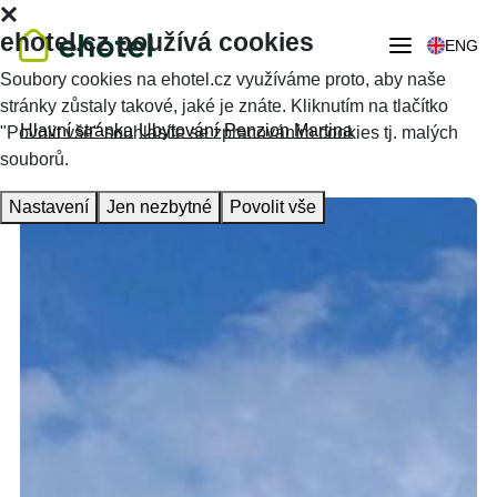
ehotel.cz používá cookies
ENG
Soubory cookies na ehotel.cz využíváme proto, aby naše
stránky zůstaly takové, jaké je znáte. Kliknutím na tlačítko
Hlavní stránka
Ubytování
Penzion Martina
"Povolit vše" souhlasíte se zpracováním cookies tj. malých
souborů.
Nastavení
Jen nezbytné
Povolit vše