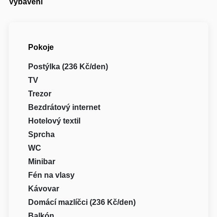
Vybavení
Pokoje
Postýlka (236 Kč/den)
TV
Trezor
Bezdrátový internet
Hotelový textil
Sprcha
WC
Minibar
Fén na vlasy
Kávovar
Domácí mazlíčci (236 Kč/den)
Balkón