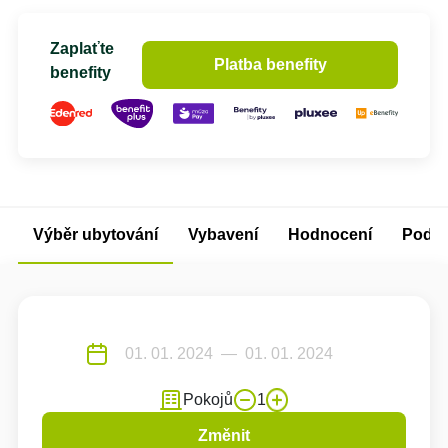
Zaplaťte
Platba benefity
benefity
Výběr ubytování
Vybavení
Hodnocení
Podm
Pokojů
1
Změnit