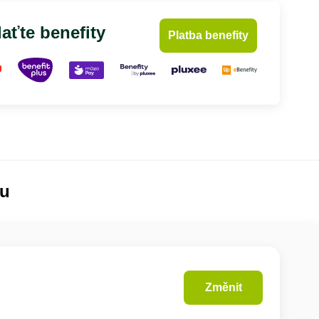
aťte benefity
Platba benefity
lu
Změnit