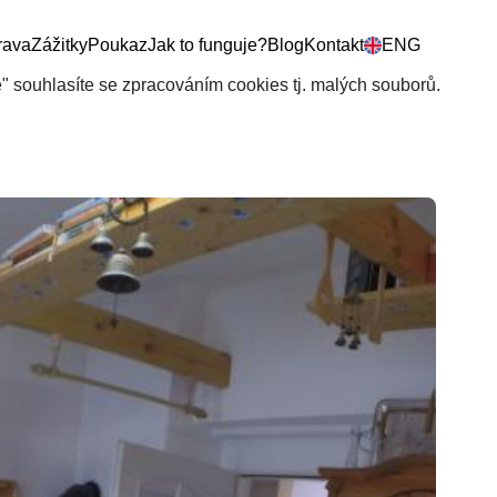
rava
Zážitky
Poukaz
Jak to funguje?
Blog
Kontakt
ENG
še" souhlasíte se zpracováním cookies tj. malých souborů.