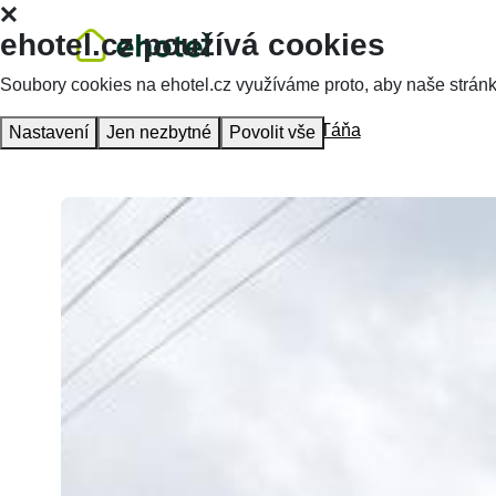
ehotel.cz používá cookies
Soubory cookies na ehotel.cz využíváme proto, aby naše stránky 
Hlavní stránka
Ubytování
Studio Táňa
Nastavení
Jen nezbytné
Povolit vše