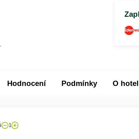
Zapl
á
Hodnocení
Podmínky
O hote
ů
1