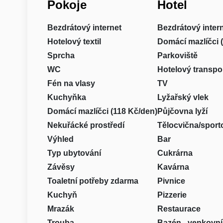
Pokoje
Hotel
Bezdrátový internet
Bezdrátový inter
Hotelový textil
Domácí mazlíčci 
Sprcha
Parkoviště
WC
Hotelový transpo
Fén na vlasy
TV
Kuchyňka
Lyžařský vlek
Domácí mazlíčci (118 Kč/den)
Půjčovna lyží
Nekuřácké prostředí
Tělocvična/sport
Výhled
Bar
Typ ubytování
Cukrárna
Závěsy
Kavárna
Toaletní potřeby zdarma
Pivnice
Kuchyň
Pizzerie
Mrazák
Restaurace
Trouba
Bazén - venkovní