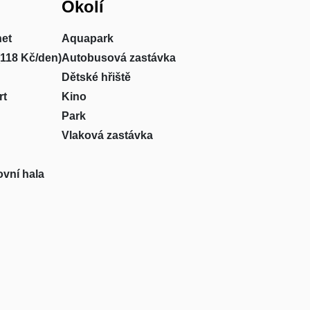
Okolí
net
Aquapark
(118 Kč/den)
Autobusová zastávka
Dětské hřiště
rt
Kino
Park
Vlaková zastávka
ovní hala