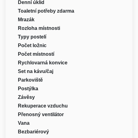
Denní úklid
Toaletní potřeby zdarma
Mrazák
Rozloha místnosti
Typy postelí
Počet ložnic
Počet místností
Rychlovarná konvice
Set na kávu/čaj
Parkoviště
Postýlka
Závěsy
Rekuperace vzduchu
Přenosný ventilátor
Vana
Bezbariérový