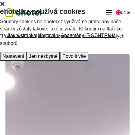
ehotel.cz používá cookies
ENG
Soubory cookies na ehotel.cz využíváme proto, aby naše
stránky zůstaly takové, jaké je znáte. Kliknutím na tlačítko
Hlavní stránka
Ubytování
Apartmány IT CENTRUM
"Povolit vše" souhlasíte se zpracováním cookies tj. malých
souborů.
Nastavení
Jen nezbytné
Povolit vše