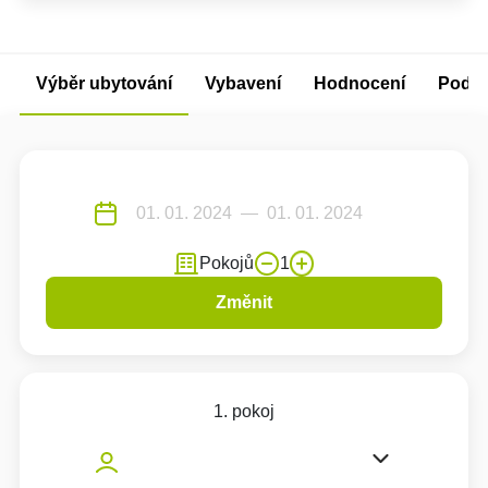
Výběr ubytování
Vybavení
Hodnocení
Podm
Pokojů
1
Změnit
1. pokoj