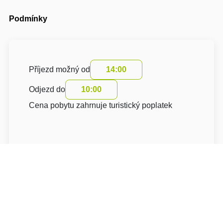
Podmínky
Příjezd možný od
14:00
Odjezd do
10:00
Cena pobytu zahrnuje turistický poplatek
O hotelu: Apartmány IT CENTRUM