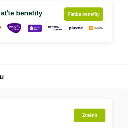
aťte benefity
Platba benefity
lu
Změnit