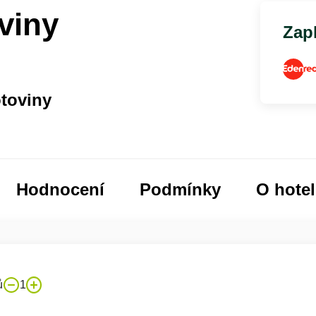
viny
Zapl
toviny
Hodnocení
Podmínky
O hote
ů
1