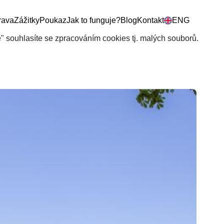
rava
Zážitky
Poukaz
Jak to funguje?
Blog
Kontakt
ENG
še" souhlasíte se zpracováním cookies tj. malých souborů.