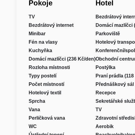
Pokoje
Hotel
TV
Bezdrátový inter
Bezdrátový internet
Domácí mazlíčci 
Minibar
Parkoviště
Fén na vlasy
Hotelový transpo
Kuchyňka
Konferenční/spo
Domácí mazlíčci (236 Kč/den)
Obchodní centr
Rozloha místnosti
Postýlka
Typy postelí
Praní prádla (118
Počet místností
Přednáškový sál
Hotelový textil
Recepce
Sprcha
Sekretářské služ
Vana
TV
Perličková vana
Zdravotní středi
WC
Aerobik
Ústřední topení
Beachvolejbalový