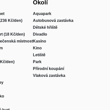
Okolí
net
Aquapark
(236 Kč/den)
Autobusová zastávka
Dětské hřiště
rt (18 Kč/den)
Divadlo
lečenská místnost
Kasíno
um
Kino
Letiště
 Kč/den)
Park
Přírodní koupání
Vlaková zastávka
by
sko
 kurt