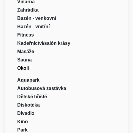
Vinárna
Zahrádka
Bazén - venkovní
Bazén - vnitřní
Fitness
Kadeřnictví/salón krásy
Masáže
Sauna
Okolí
Aquapark
Autobusová zastávka
Dětské hřiště
Diskotéka
Divadlo
Kino
Park