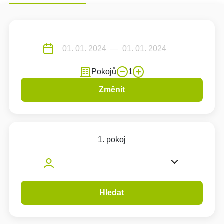
Pokojů
1
Změnit
1. pokoj
Hledat