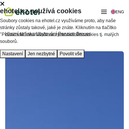
ehotel.cz používá cookies
ENG
Soubory cookies na ehotel.cz využíváme proto, aby naše
stránky zůstaly takové, jaké je znáte. Kliknutím na tlačítko
Hlavní stránka
Ubytování
Penzion Breuer
"Povolit vše" souhlasíte se zpracováním cookies tj. malých
souborů.
Nastavení
Jen nezbytné
Povolit vše