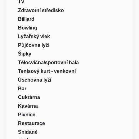
TV
Zdravotní středisko
Billiard
Bowling
Lyžařský vlek
Půjčovna lyží
Šipky
Tělocvična/sportovní hala
Tenisový kurt - venkovní
Úschovna lyží
Bar
Cukrárna
Kavárna
Pivnice
Restaurace
Snídaně