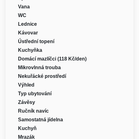
Vana
WC
Lednice
Kávovar
Ústřední topení
Kuchyňka
Domácí mazlíčci (118 Kč/den)
Mikrovlnná trouba
Nekuřácké prostředí
Výhled
Typ ubytování
Závěsy
Ručník navíc
Samostatná jídelna
Kuchyň
Mrazák