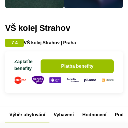
VŠ kolej Strahov
7.4
VŠ kolej Strahov | Praha
Zaplaťte
Platba benefity
benefity
Výběr ubytování
Vybavení
Hodnocení
Podm