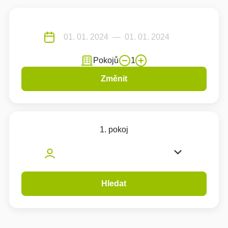
Pokojů
1
Změnit
1. pokoj
Hledat