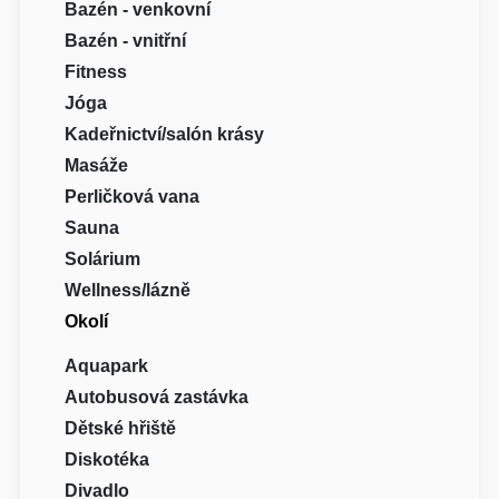
Bazén - venkovní
Bazén - vnitřní
Fitness
Jóga
Kadeřnictví/salón krásy
Masáže
Perličková vana
Sauna
Solárium
Wellness/lázně
Okolí
Aquapark
Autobusová zastávka
Dětské hřiště
Diskotéka
Divadlo