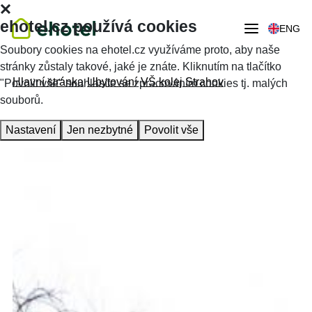
ehotel.cz používá cookies
ENG
Soubory cookies na ehotel.cz využíváme proto, aby naše
stránky zůstaly takové, jaké je znáte. Kliknutím na tlačítko
Hlavní stránka
Ubytování
VŠ kolej Strahov
"Povolit vše" souhlasíte se zpracováním cookies tj. malých
souborů.
Nastavení
Jen nezbytné
Povolit vše