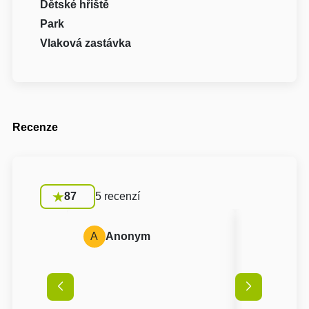
Dětské hřiště
Park
Vlaková zastávka
Recenze
87
5 recenzí
A
Anonym
A
Anon