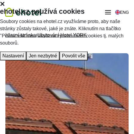
ehotel.cz používá cookies
ENG
Soubory cookies na ehotel.cz využíváme proto, aby naše
stránky zůstaly takové, jaké je znáte. Kliknutím na tlačítko
Hlavní stránka
Ubytování
Hotel YORK
"Povolit vše" souhlasíte se zpracováním cookies tj. malých
souborů.
Nastavení
Jen nezbytné
Povolit vše