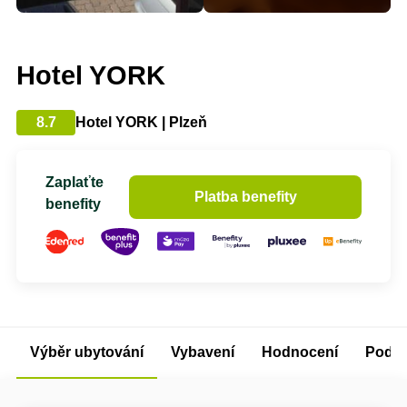
Hotel YORK
8.7
Hotel YORK | Plzeň
Zaplaťte
Platba benefity
benefity
Výběr ubytování
Vybavení
Hodnocení
Podm