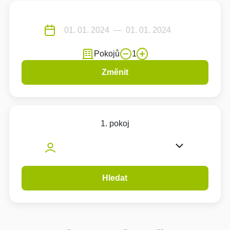
Pokojů
1
Změnit
1. pokoj
Hledat