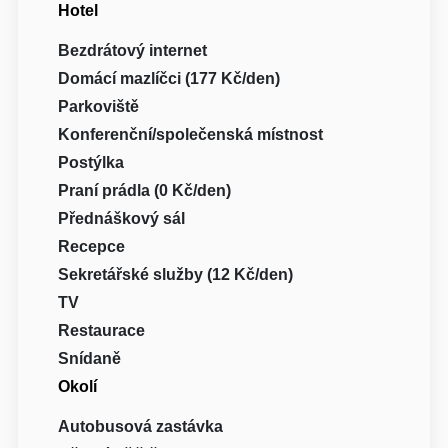
Hotel
Bezdrátový internet
Domácí mazlíčci (177 Kč/den)
Parkoviště
Konferenční/společenská místnost
Postýlka
Praní prádla (0 Kč/den)
Přednáškový sál
Recepce
Sekretářské služby (12 Kč/den)
TV
Restaurace
Snídaně
Okolí
Autobusová zastávka