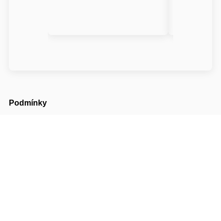
Podmínky
Příjezd možný od
14:00
Odjezd do
10:00
Cena pobytu nezahrnuje turistický poplatek