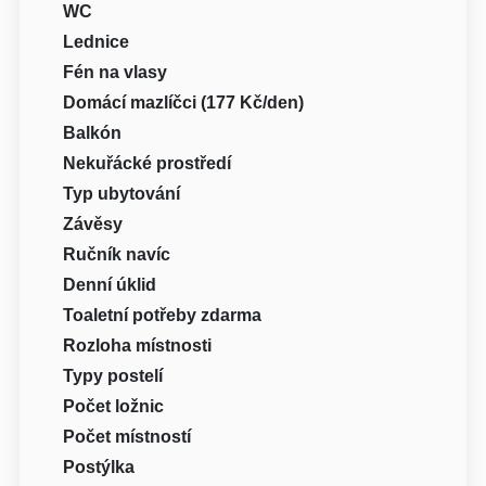
WC
Lednice
Fén na vlasy
Domácí mazlíčci (177 Kč/den)
Balkón
Nekuřácké prostředí
Typ ubytování
Závěsy
Ručník navíc
Denní úklid
Toaletní potřeby zdarma
Rozloha místnosti
Typy postelí
Počet ložnic
Počet místností
Postýlka