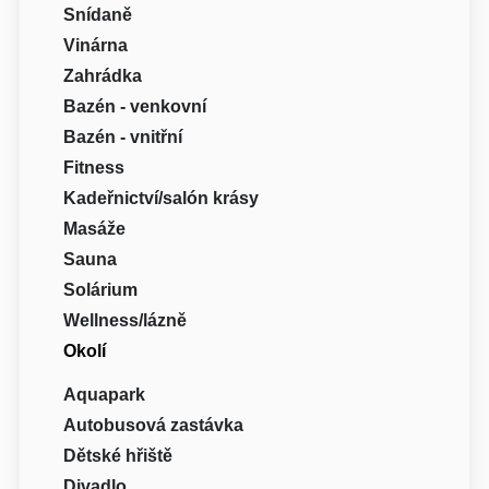
Snídaně
Vinárna
Zahrádka
Bazén - venkovní
Bazén - vnitřní
Fitness
Kadeřnictví/salón krásy
Masáže
Sauna
Solárium
Wellness/lázně
Okolí
Aquapark
Autobusová zastávka
Dětské hřiště
Divadlo