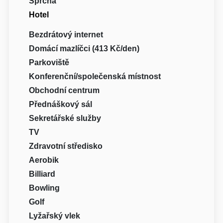
Sprcha
Hotel
Bezdrátový internet
Domácí mazlíčci (413 Kč/den)
Parkoviště
Konferenční/společenská místnost
Obchodní centrum
Přednáškový sál
Sekretářské služby
TV
Zdravotní středisko
Aerobik
Billiard
Bowling
Golf
Lyžařský vlek