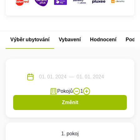
Výběr ubytování
Vybavení
Hodnocení
Podm
Pokojů
1
Změnit
1. pokoj