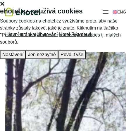
ehotel.cz používá cookies
ENG
Soubory cookies na ehotel.cz využíváme proto, aby naše
stránky zůstaly takové, jaké je znáte. Kliknutím na tlačítko
Hlavní stránka
Ubytování
Hotel Rýzmburk
"Povolit vše" souhlasíte se zpracováním cookies tj. malých
souborů.
Nastavení
Jen nezbytné
Povolit vše