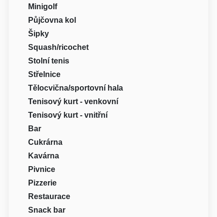
Minigolf
Půjčovna kol
Šipky
Squash/ricochet
Stolní tenis
Střelnice
Tělocvična/sportovní hala
Tenisový kurt - venkovní
Tenisový kurt - vnitřní
Bar
Cukrárna
Kavárna
Pivnice
Pizzerie
Restaurace
Snack bar