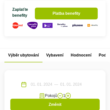
Zaplaťte
Platba benefity
benefity
Výběr ubytování
Vybavení
Hodnocení
Podm
Pokojů
1
Změnit