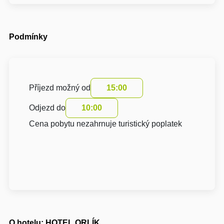
Podmínky
Příjezd možný od
15:00
Odjezd do
10:00
Cena pobytu nezahrnuje turistický poplatek
O hotelu: HOTEL ORLÍK