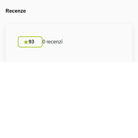
Recenze
93
0 recenzí