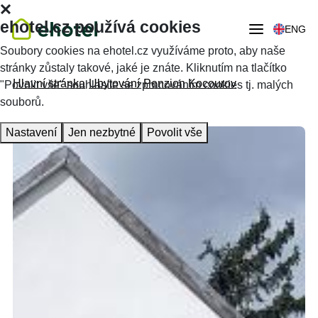
ehotel.cz používá cookies
ENG
Soubory cookies na ehotel.cz využíváme proto, aby naše
stránky zůstaly takové, jaké je znáte. Kliknutím na tlačítko
Hlavní stránka
Ubytování
Penzion Kocourov
"Povolit vše" souhlasíte se zpracováním cookies tj. malých
souborů.
Nastavení
Jen nezbytné
Povolit vše