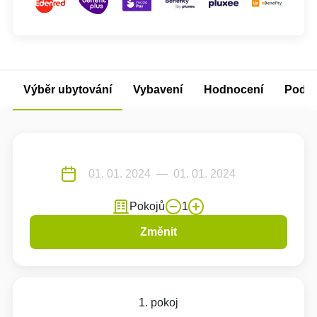
Výběr ubytování
Vybavení
Hodnocení
Podm
Pokojů
1
Změnit
1. pokoj