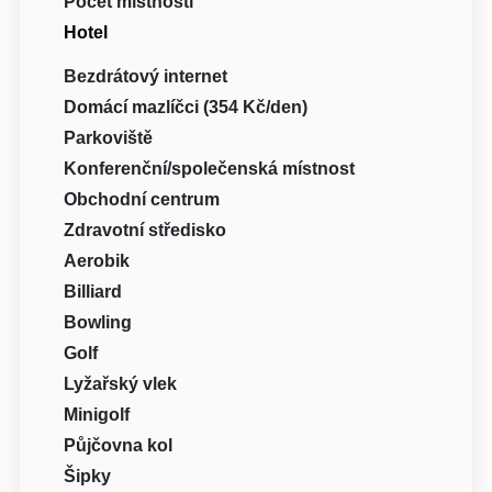
Počet místností
Hotel
Bezdrátový internet
Domácí mazlíčci (354 Kč/den)
Parkoviště
Konferenční/společenská místnost
Obchodní centrum
Zdravotní středisko
Aerobik
Billiard
Bowling
Golf
Lyžařský vlek
Minigolf
Půjčovna kol
Šipky