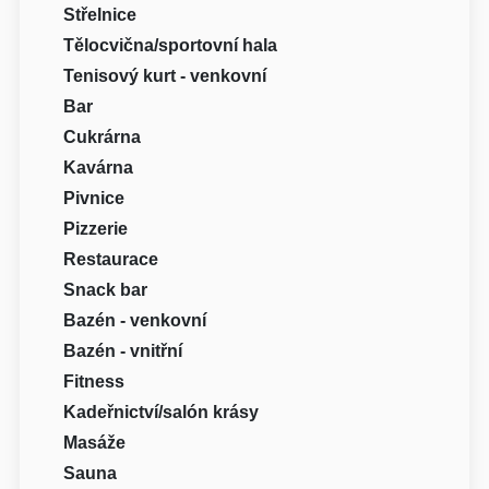
Střelnice
Tělocvična/sportovní hala
Tenisový kurt - venkovní
Bar
Cukrárna
Kavárna
Pivnice
Pizzerie
Restaurace
Snack bar
Bazén - venkovní
Bazén - vnitřní
Fitness
Kadeřnictví/salón krásy
Masáže
Sauna