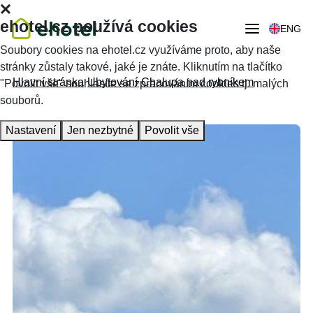
ehotel.cz používá cookies
ENG
Soubory cookies na ehotel.cz využíváme proto, aby naše
stránky zůstaly takové, jaké je znáte. Kliknutím na tlačítko
Hlavní stránka
Ubytování
Chalupa nad rybníkem
"Povolit vše" souhlasíte se zpracováním cookies tj. malých
souborů.
Nastavení
Jen nezbytné
Povolit vše