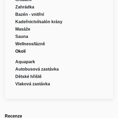
Zahrádka
Bazén - vnitřní
Kadeřnictví/salón krásy
Masáže
Sauna
Wellness/lázně
Okolí
Aquapark
Autobusová zastávka
Dětské hřiště
Vlaková zastávka
Recenze