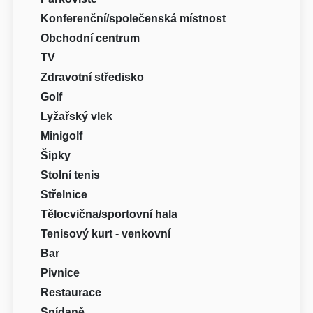
Konferenční/společenská místnost
Obchodní centrum
TV
Zdravotní středisko
Golf
Lyžařský vlek
Minigolf
Šipky
Stolní tenis
Střelnice
Tělocvična/sportovní hala
Tenisový kurt - venkovní
Bar
Pivnice
Restaurace
Snídaně