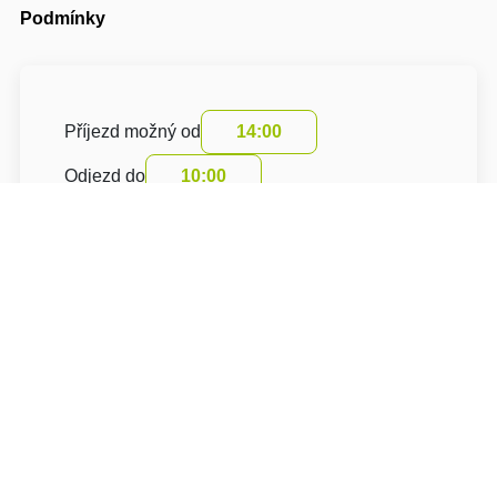
Podmínky
Příjezd možný od
14:00
Odjezd do
10:00
Cena pobytu nezahrnuje turistický poplatek
O hotelu: Chalupa nad rybníkem