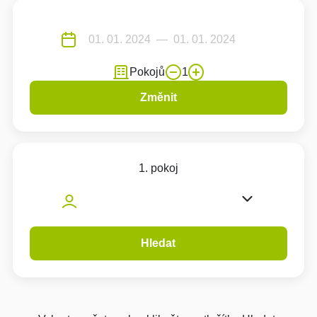
Pokojů
1
Změnit
1. pokoj
Hledat