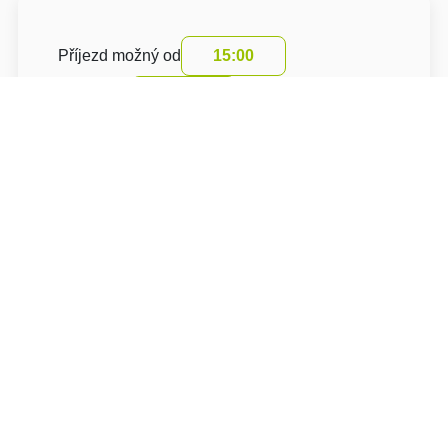
Příjezd možný od
15:00
Odjezd do
10:00
Lhůta storna před začátkem pobytu je 7 dní.
Storno poplatek činí 50 % z celkové ceny.
Cena pobytu zahrnuje turistický poplatek
O hotelu: Penzion Kutna
Penzion Kutna***
Kaňkovská 654