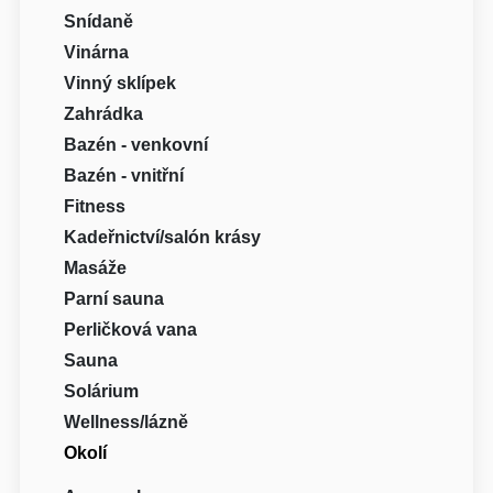
Snídaně
Vinárna
Vinný sklípek
Zahrádka
Bazén - venkovní
Bazén - vnitřní
Fitness
Kadeřnictví/salón krásy
Masáže
Parní sauna
Perličková vana
Sauna
Solárium
Wellness/lázně
Okolí