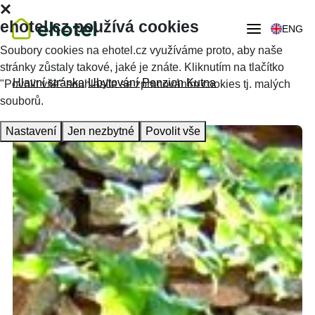
ehotel.cz používá cookies
ENG
Soubory cookies na ehotel.cz využíváme proto, aby naše
stránky zůstaly takové, jaké je znáte. Kliknutím na tlačítko
Hlavní stránka
Ubytování
Penzion Kutna
"Povolit vše" souhlasíte se zpracováním cookies tj. malých
souborů.
Nastavení
Jen nezbytné
Povolit vše