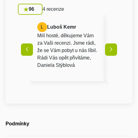
96
4 recenze
L
Luboš Kemr
A
Anon
Milí hosté, děkujeme Vám
Milí hosté
za Vaši recenzi. Jsme rádi,
za Vaše vy
že se Vám pobyt u nás líbil.
pobytu. Jsm
Rádi Vás opět přivítáme,
vše v pořád
Daniela Stýblová
nás jste si t
Krásné letn
Stýblová
Podmínky