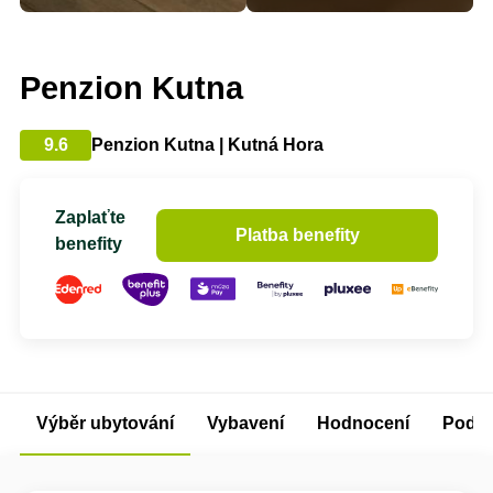
Penzion Kutna
9.6
Penzion Kutna | Kutná Hora
Zaplaťte
Platba benefity
benefity
Výběr ubytování
Vybavení
Hodnocení
Podm