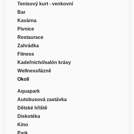
Tenisový kurt - venkovní
Bar
Kavárna
Pivnice
Restaurace
Zahrádka
Fitness
Kadeřnictví/salón krásy
Wellness/lázně
Okolí
Aquapark
Autobusová zastávka
Dětské hřiště
Diskotéka
Kino
Park