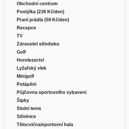
Obchodní centrum
Postýlka (236 Kč/den)
Praní prádla (59 Kč/den)
Recepce
TV
Zdravotní středisko
Golf
Horolezectví
Lyžařský vlek
Minigolf
Potápění
Půjčovna sportovního vybavení
Šipky
Stolní tenis
Střelnice
Tělocvična/sportovní hala