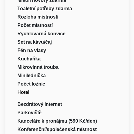
Místní hovory zdarma
Toaletní potřeby zdarma
Rozloha místnosti
Počet místností
Rychlovarná konvice
Set na kávu/čaj
Fén na vlasy
Kuchyňka
Mikrovlnná trouba
Minilednička
Počet ložnic
Hotel
Bezdrátový internet
Parkoviště
Kanceláře k pronájmu (590 Kč/den)
Konferenční/společenská místnost