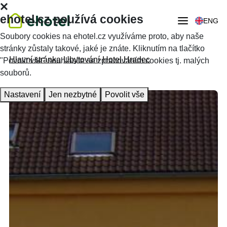
ehotel.cz používá cookies
ENG
Soubory cookies na ehotel.cz využíváme proto, aby naše
stránky zůstaly takové, jaké je znáte. Kliknutím na tlačítko
Hlavní stránka
Ubytování
Hotel Hradec
"Povolit vše" souhlasíte se zpracováním cookies tj. malých
souborů.
Nastavení
Jen nezbytné
Povolit vše