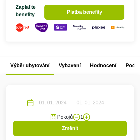
Zaplaťte
Platba benefity
benefity
Výběr ubytování
Vybavení
Hodnocení
Podm
Pokojů
1
Změnit