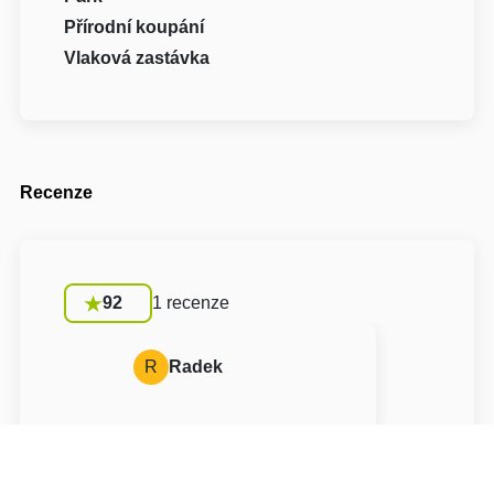
Přírodní koupání
Vlaková zastávka
Recenze
92
1 recenze
R
Radek