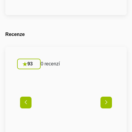
Recenze
93
0 recenzí