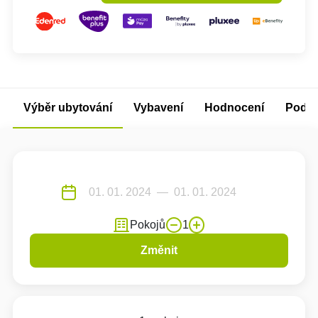
Výběr ubytování
Vybavení
Hodnocení
Podm
Pokojů
1
Změnit