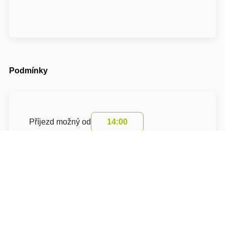
Podmínky
Příjezd možný od
14:00
Odjezd do
10:00
Cena pobytu zahrnuje turistický poplatek