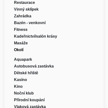
Restaurace
Vinný sklípek
Zahrádka
Bazén - venkovní
Fitness
Kadeřnictví/salón krásy
Masáže
Okolí
Aquapark
Autobusová zastávka
Dětské hřiště
Kasíno
Kino
Noční klub
Přírodní koupání
Vlaková zastávka