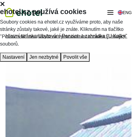
ehotel.cz používá cookies
ENG
Soubory cookies na ehotel.cz využíváme proto, aby naše
stránky zůstaly takové, jaké je znáte. Kliknutím na tlačítko
Hlavní stránka
Ubytování
Penzion a zahrádka "U Kulky"
"Povolit vše" souhlasíte se zpracováním cookies tj. malých
souborů.
Nastavení
Jen nezbytné
Povolit vše