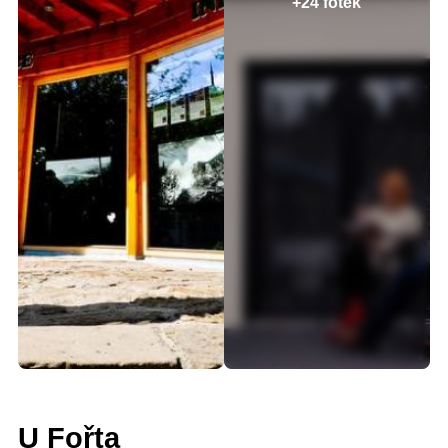
+24 fotek
U Fořta