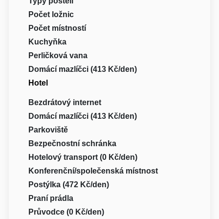
Typy postelí
Počet ložnic
Počet místností
Kuchyňka
Perličková vana
Domácí mazlíčci (413 Kč/den)
Hotel
Bezdrátový internet
Domácí mazlíčci (413 Kč/den)
Parkoviště
Bezpečnostní schránka
Hotelový transport (0 Kč/den)
Konferenční/společenská místnost
Postýlka (472 Kč/den)
Praní prádla
Průvodce (0 Kč/den)