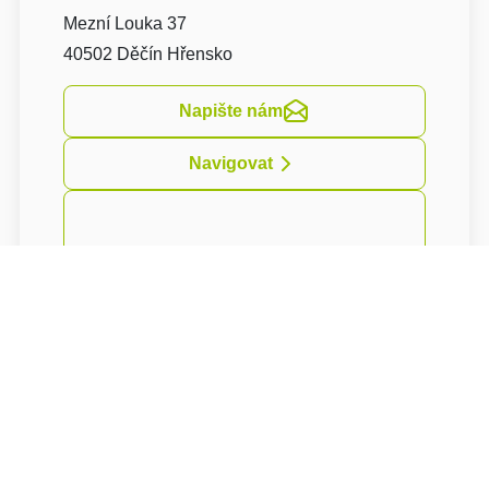
Mezní Louka 37
40502 Děčín Hřensko
Napište nám
Navigovat
Resort
U Fořta
nabízí svým hostům
4hvězdičkové ubytování ve 200 let staré