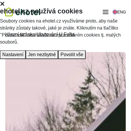
ehotel.cz používá cookies
ENG
Soubory cookies na ehotel.cz využíváme proto, aby naše
stránky zůstaly takové, jaké je znáte. Kliknutím na tlačítko
Hlavní stránka
Ubytování
U Fořta
"Povolit vše" souhlasíte se zpracováním cookies tj. malých
souborů.
Nastavení
Jen nezbytné
Povolit vše