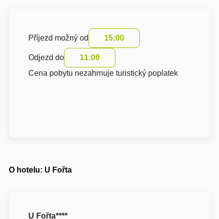
Příjezd možný od
15:00
Odjezd do
11:00
Cena pobytu nezahrnuje turistický poplatek
O hotelu: U Fořta
U Fořta****