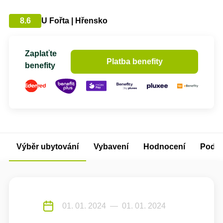
8.6
U Fořta | Hřensko
Zaplaťte
Platba benefity
benefity
Výběr ubytování
Vybavení
Hodnocení
Podm