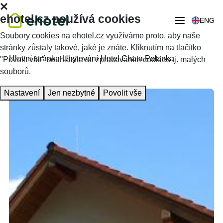
ehotel.cz používá cookies
ENG
Soubory cookies na ehotel.cz využíváme proto, aby naše
stránky zůstaly takové, jaké je znáte. Kliknutím na tlačítko
Hlavní stránka
Ubytování
Hotel Chata Polanka
"Povolit vše" souhlasíte se zpracováním cookies tj. malých
souborů.
Nastavení
Jen nezbytné
Povolit vše