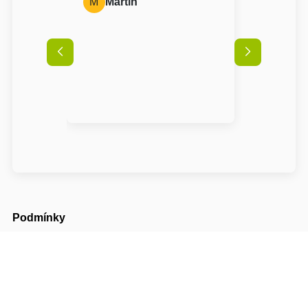
M
Martin
Podmínky
Příjezd možný od
14:00