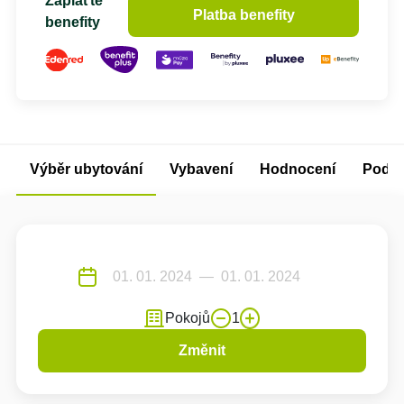
Zaplaťte
Platba benefity
benefity
Výběr ubytování
Vybavení
Hodnocení
Podm
Pokojů
1
Změnit