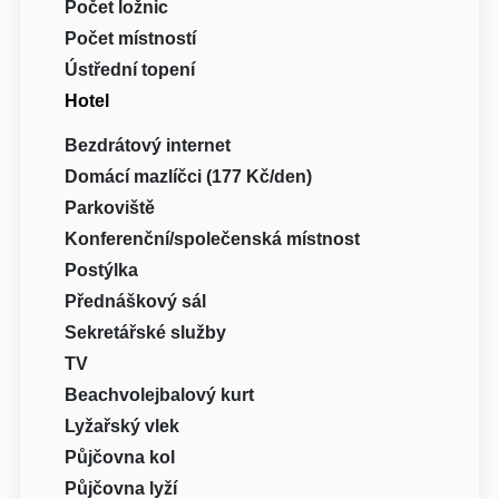
Počet ložnic
Počet místností
Ústřední topení
Hotel
Bezdrátový internet
Domácí mazlíčci (177 Kč/den)
Parkoviště
Konferenční/společenská místnost
Postýlka
Přednáškový sál
Sekretářské služby
TV
Beachvolejbalový kurt
Lyžařský vlek
Půjčovna kol
Půjčovna lyží