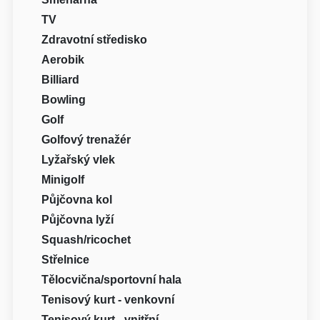
TV
Zdravotní středisko
Aerobik
Billiard
Bowling
Golf
Golfový trenažér
Lyžařský vlek
Minigolf
Půjčovna kol
Půjčovna lyží
Squash/ricochet
Střelnice
Tělocvična/sportovní hala
Tenisový kurt - venkovní
Tenisový kurt - vnitřní