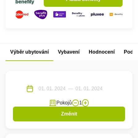
benefity
Výběr ubytování
Vybavení
Hodnocení
Podm
Pokojů
1
Změnit