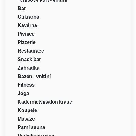
Bar
Cukrárna
Kavárna
Pivnice
Pizzerie
Restaurace
Snack bar
Zahrádka
Bazén - vnitřní
Fitness
Jóga
Kadeřnictví/salón krásy
Koupele
Masáže
Parní sauna
Perličková vana