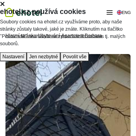
ehotel.cz používá cookies
ENG
Soubory cookies na ehotel.cz využíváme proto, aby naše
stránky zůstaly takové, jaké je znáte. Kliknutím na tlačítko
Hlavní stránka
Ubytování
Apartment Barbara
"Povolit vše" souhlasíte se zpracováním cookies tj. malých
souborů.
Nastavení
Jen nezbytné
Povolit vše