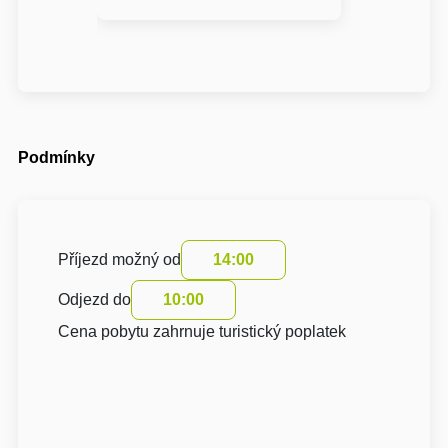
Podmínky
Příjezd možný od
14:00
Odjezd do
10:00
Cena pobytu zahrnuje turistický poplatek