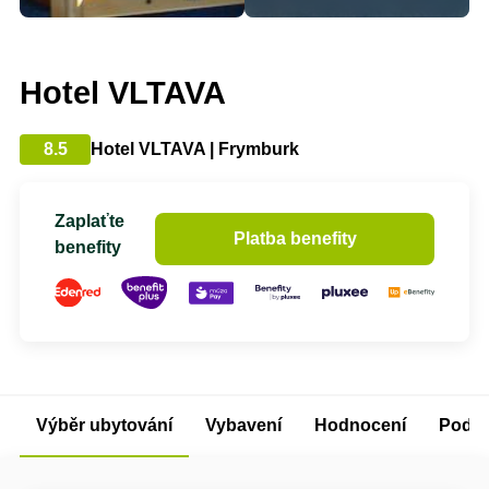
Hotel VLTAVA
8.5
Hotel VLTAVA | Frymburk
Zaplaťte
Platba benefity
benefity
Výběr ubytování
Vybavení
Hodnocení
Podm