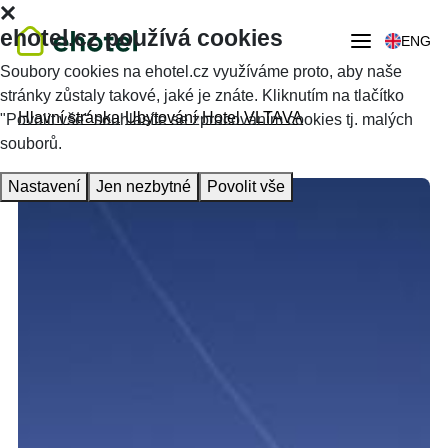
ehotel.cz používá cookies
ENG
Soubory cookies na ehotel.cz využíváme proto, aby naše
stránky zůstaly takové, jaké je znáte. Kliknutím na tlačítko
Hlavní stránka
Ubytování
Hotel VLTAVA
"Povolit vše" souhlasíte se zpracováním cookies tj. malých
souborů.
Nastavení
Jen nezbytné
Povolit vše