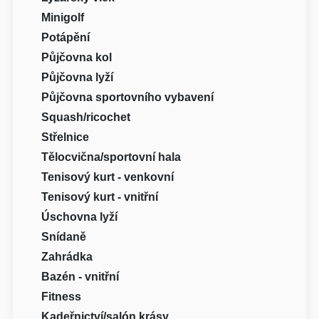
Minigolf
Potápění
Půjčovna kol
Půjčovna lyží
Půjčovna sportovního vybavení
Squash/ricochet
Střelnice
Tělocvična/sportovní hala
Tenisový kurt - venkovní
Tenisový kurt - vnitřní
Úschovna lyží
Snídaně
Zahrádka
Bazén - vnitřní
Fitness
Kadeřnictví/salón krásy