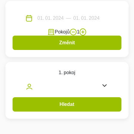
Pokojů
1
Změnit
1. pokoj
Hledat