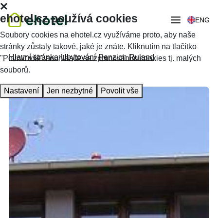
ehotel.cz používá cookies
ENG
Soubory cookies na ehotel.cz využíváme proto, aby naše
stránky zůstaly takové, jaké je znáte. Kliknutím na tlačítko
Hlavní stránka
Ubytování
Penzion Ruland
"Povolit vše" souhlasíte se zpracováním cookies tj. malých
souborů.
Nastavení
Jen nezbytné
Povolit vše