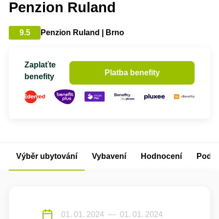
Penzion Ruland
9.5
Penzion Ruland | Brno
Zaplaťte
Platba benefity
benefity
Výběr ubytování
Vybavení
Hodnocení
Podm