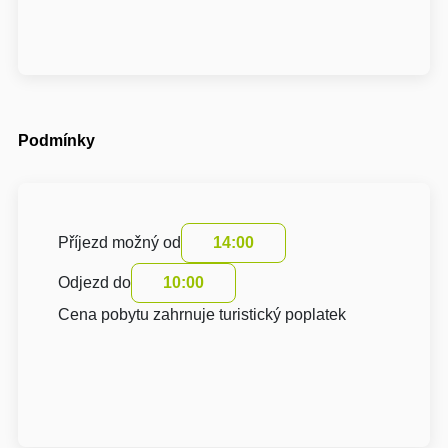
Podmínky
Příjezd možný od
14:00
Odjezd do
10:00
Cena pobytu zahrnuje turistický poplatek