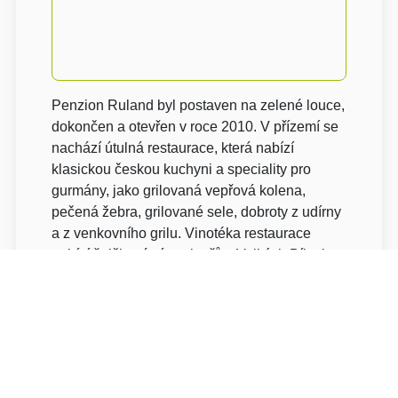
Penzion Ruland byl postaven na zelené louce,
dokončen a otevřen v roce 2010. V přízemí se
nachází útulná restaurace, která nabízí
klasickou českou kuchyni a speciality pro
gurmány, jako grilovaná vepřová kolena,
pečená žebra, grilované sele, dobroty z udírny
a z venkovního grilu. Vinotéka restaurace
nabízí špičková vína vinařů z Velkých Bílovic,
Rakvic a Moravských Bránic. Na čepu má
restaurace 2 druhy piva a 4 druhy sudových
vín, kávovar umí 8 druhů kávy. Na přání klientů
zajišťuje restaurace i polopenzi. V 1. a 2. patře
se nachází 1 jednolůžkový a 6 dvoulůžkových
pokojů, všechny s vlastním sociálním