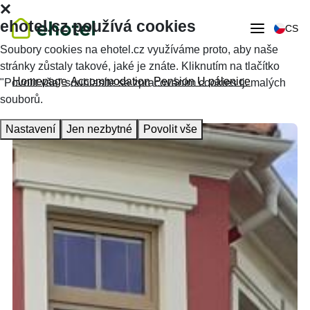
ehotel.cz používá cookies
CS
Soubory cookies na ehotel.cz využíváme proto, aby naše
stránky zůstaly takové, jaké je znáte. Kliknutím na tlačítko
Homepage
Accommodation
Pension U pálenice
"Povolit vše" souhlasíte se zpracováním cookies tj. malých
souborů.
Nastavení
Jen nezbytné
Povolit vše