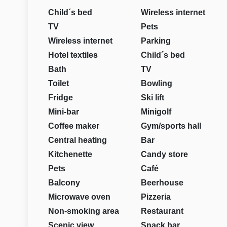
Child´s bed
Wireless internet
TV
Pets
Wireless internet
Parking
Hotel textiles
Child´s bed
Bath
TV
Toilet
Bowling
Fridge
Ski lift
Mini-bar
Minigolf
Coffee maker
Gym/sports hall
Central heating
Bar
Kitchenette
Candy store
Pets
Café
Balcony
Beerhouse
Microwave oven
Pizzeria
Non-smoking area
Restaurant
Scenic view
Snack bar