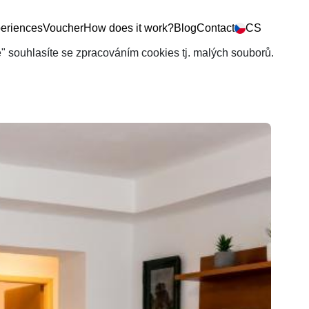
eriences
Voucher
How does it work?
Blog
Contact
CS
še" souhlasíte se zpracováním cookies tj. malých souborů.