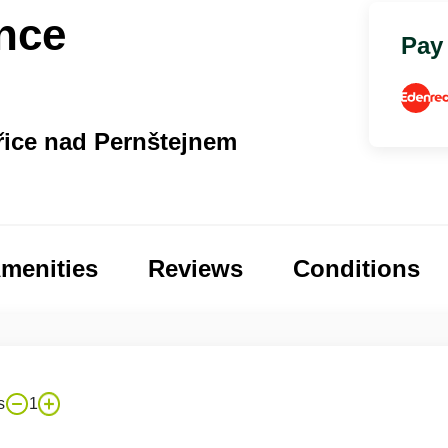
nce
Pay
řice nad Pernštejnem
menities
Reviews
Conditions
s
1