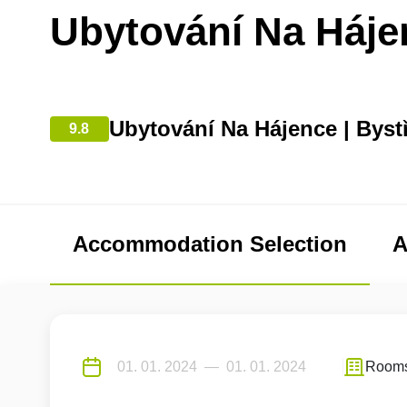
Ubytování Na Háje
Ubytování Na Hájence | Byst
9.8
Accommodation Selection
A
Room