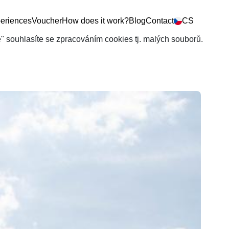
eriences
Voucher
How does it work?
Blog
Contact
CS
še" souhlasíte se zpracováním cookies tj. malých souborů.