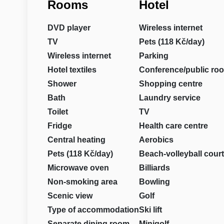
Rooms
Hotel
DVD player
Wireless internet
TV
Pets (118 Kč/day)
Wireless internet
Parking
Hotel textiles
Conference/public ro
Shower
Shopping centre
Bath
Laundry service
Toilet
TV
Fridge
Health care centre
Central heating
Aerobics
Pets (118 Kč/day)
Beach-volleyball court
Microwave oven
Billiards
Non-smoking area
Bowling
Scenic view
Golf
Type of accommodation
Ski lift
Separate dining room
Minigolf