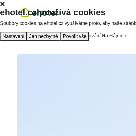
ehotel.cz používá cookies
Soubory cookies na ehotel.cz využíváme proto, aby naše stránky 
Homepage
Accommodation
Ubytování Na Hájence
Nastavení
Jen nezbytné
Povolit vše