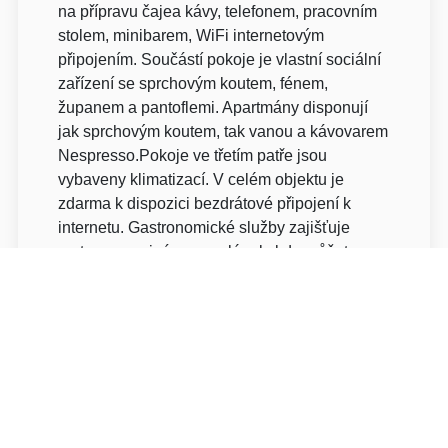
na přípravu čajea kávy, telefonem, pracovním
stolem, minibarem, WiFi internetovým
připojením. Součástí pokoje je vlastní sociální
zařízení se sprchovým koutem, fénem,
županem a pantoflemi. Apartmány disponují
jak sprchovým koutem, tak vanou a kávovarem
Nespresso.Pokoje ve třetím patře jsou
vybaveny klimatizací. V celém objektu je
zdarma k dispozici bezdrátové připojení k
internetu. Gastronomické služby zajišťuje
restaurace, vinárna a salónek, kde můžete
uspořádat rodinné nebo společenské akce.
Další exkluzivitou a nedílnou součástí hotelu
je relaxační Wellness centrum, které nabízí
možnost opravdové relaxace, hloubkovou
regenerační kůru či příjemné uvolnění od
únavy a stresu. Ve wellness centru se můžete
těšit na: Hydromasážní vanu Whiropool,
bylinnou parní saunu, solnou parní saunu,