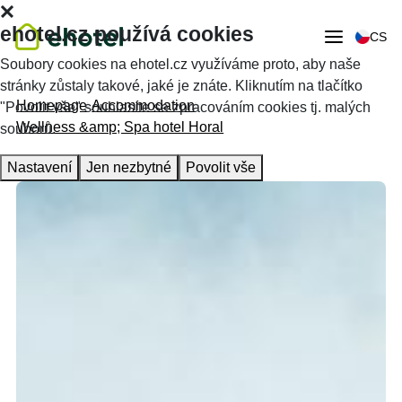
ehotel.cz používá cookies
CS
Soubory cookies na ehotel.cz využíváme proto, aby naše
stránky zůstaly takové, jaké je znáte. Kliknutím na tlačítko
Homepage
Accommodation
"Povolit vše" souhlasíte se zpracováním cookies tj. malých
Wellness &amp; Spa hotel Horal
souborů.
Nastavení
Jen nezbytné
Povolit vše