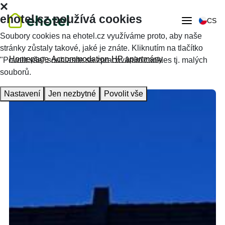
ehotel.cz používá cookies
CS
Soubory cookies na ehotel.cz využíváme proto, aby naše
stránky zůstaly takové, jaké je znáte. Kliknutím na tlačítko
Homepage
Accommodation
HP apartmány
"Povolit vše" souhlasíte se zpracováním cookies tj. malých
souborů.
Nastavení
Jen nezbytné
Povolit vše