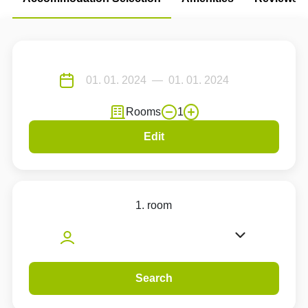
Rooms
1
Edit
1. room
Search