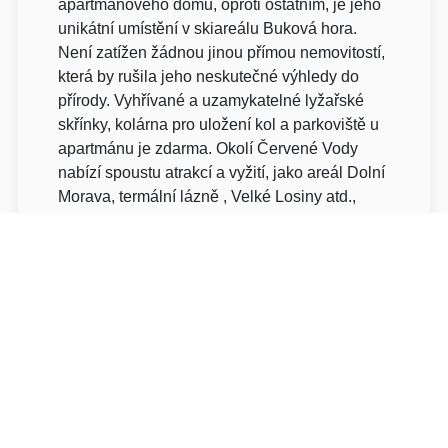
apartmánového domu, oproti ostatním, je jeho
unikátní umístění v skiareálu Buková hora.
Není zatížen žádnou jinou přímou nemovitostí,
která by rušila jeho neskutečné výhledy do
přírody. Vyhřívané a uzamykatelné lyžařské
skřínky, kolárna pro uložení kol a parkoviště u
apartmánu je zdarma. Okolí Červené Vody
nabízí spoustu atrakcí a vyžití, jako areál Dolní
Morava, termální lázně , Velké Losiny atd.,
které stojí za to navštívit.
About rooms
Ubytování v apartmánu
HP apartmány nabízí ubytování pro 56 osob v
10 apartmánech.
Rozdělení objektu: zobrazit 10
jednotekLožnice a pokoje: