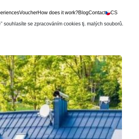
eriences
Voucher
How does it work?
Blog
Contact
CS
še" souhlasíte se zpracováním cookies tj. malých souborů.