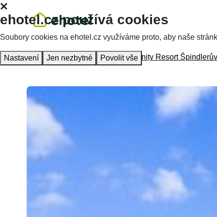
ehotel.cz používá cookies
Soubory cookies na ehotel.cz využíváme proto, aby naše stránky 
Homepage
Accommodation
Amenity Resort Špindlerů
Nastavení
Jen nezbytné
Povolit vše