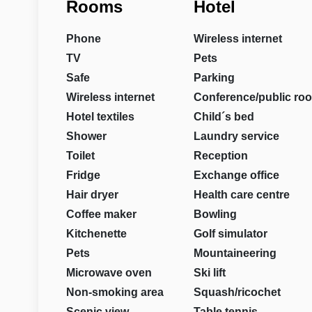
Rooms
Hotel
Phone
Wireless internet
TV
Pets
Safe
Parking
Wireless internet
Conference/public ro
Hotel textiles
Child´s bed
Shower
Laundry service
Toilet
Reception
Fridge
Exchange office
Hair dryer
Health care centre
Coffee maker
Bowling
Kitchenette
Golf simulator
Pets
Mountaineering
Microwave oven
Ski lift
Non-smoking area
Squash/ricochet
Scenic view
Table tennis