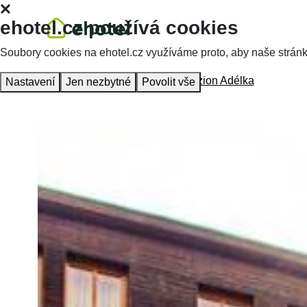
ehotel.cz používá cookies
Soubory cookies na ehotel.cz využíváme proto, aby naše stránky 
Homepage
Accommodation
Penzion Adélka
Nastavení
Jen nezbytné
Povolit vše