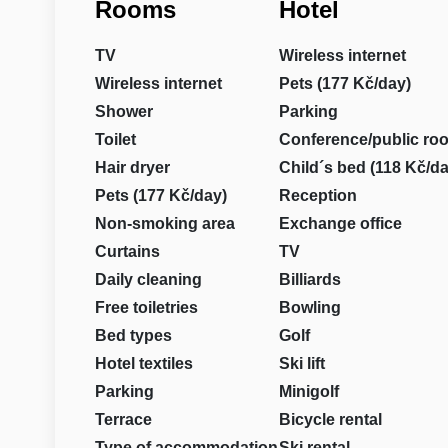
Rooms
Hotel
TV
Wireless internet
Wireless internet
Pets (177 Kč/day)
Shower
Parking
Toilet
Conference/public ro
Hair dryer
Child´s bed (118 Kč/da
Pets (177 Kč/day)
Reception
Non-smoking area
Exchange office
Curtains
TV
Daily cleaning
Billiards
Free toiletries
Bowling
Bed types
Golf
Hotel textiles
Ski lift
Parking
Minigolf
Terrace
Bicycle rental
Type of accommodation
Ski rental