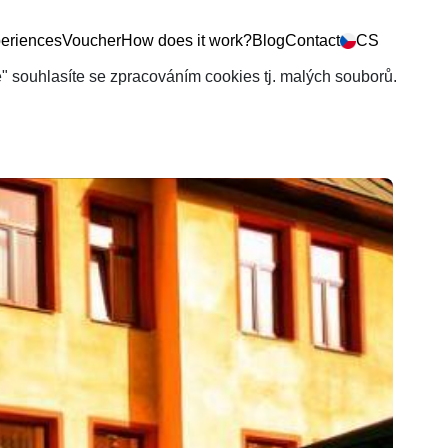
eriences
Voucher
How does it work?
Blog
Contact
CS
še" souhlasíte se zpracováním cookies tj. malých souborů.