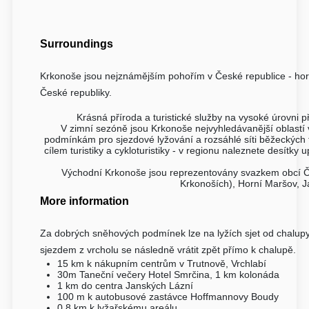
Surroundings
Krkonoše jsou nejznámějším pohořím v České republice - ho
České republiky.
Krásná příroda a turistické služby na vysoké úrovni př
V zimní sezóně jsou Krkonoše nejvyhledávanější oblastí
podmínkám pro sjezdové lyžování a rozsáhlé síti běžeckých 
cílem turistiky a cykloturistiky -
v regionu naleznete desítky 
Východní Krkonoše jsou reprezentovány svazkem obcí Čern
Krkonoších), Horní Maršov, 
More information
Za dobrých sněhových podmínek lze na lyžích sjet od chalupy
sjezdem z vrcholu se následně vrátit zpět přímo k chalupě.
15 km k nákupním centrům v Trutnově, Vrchlabí
30m Taneční večery Hotel Smrčina, 1 km kolonáda
1 km do centra Janských Lázní
100 m k autobusové zastávce Hoffmannovy Boudy
0.8 km k lyžařskému areálu