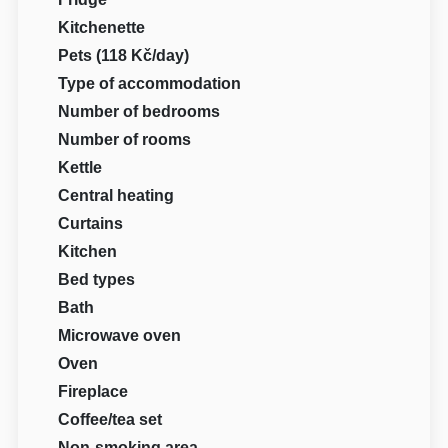
Kitchenette
Pets (118 Kč/day)
Type of accommodation
Number of bedrooms
Number of rooms
Kettle
Central heating
Curtains
Kitchen
Bed types
Bath
Microwave oven
Oven
Fireplace
Coffee/tea set
Non-smoking area