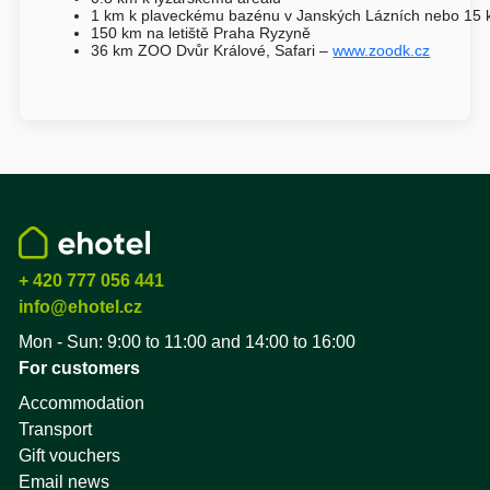
1 km k plaveckému bazénu v Janských Lázních nebo 15 
150 km na letiště Praha Ryzyně
36 km ZOO Dvůr Králové, Safari –
www.zoodk.cz
+ 420 777 056 441
info@ehotel.cz
Mon - Sun: 9:00 to 11:00 and 14:00 to 16:00
For customers
Accommodation
Transport
Gift vouchers
Email news