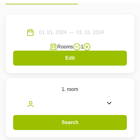
Rooms
1
Edit
1. room
Search