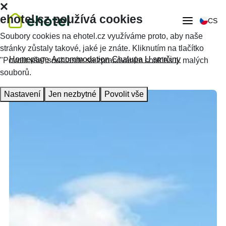
ehotel.cz používá cookies
CS
Soubory cookies na ehotel.cz využíváme proto, aby naše
stránky zůstaly takové, jaké je znáte. Kliknutím na tlačítko
Homepage
Accommodation
Chalupa U smrčiny
"Povolit vše" souhlasíte se zpracováním cookies tj. malých
souborů.
Nastavení
Jen nezbytné
Povolit vše