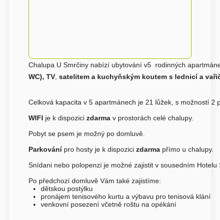
Chalupa U Smrčiny nabízí ubytování v5 rodinných apartmáne
WC),
TV
,
satelitem a kuchyňským koutem s lednicí a vaři
Celková kapacita v 5 apartmánech je 21 lůžek, s možností 2 př
WIFI
je k dispozici
zdarma
v prostorách celé chalupy.
Pobyt se psem je možný po domluvě.
Parkování
pro hosty je k dispozici
zdarma
přímo u chalupy.
Snídani nebo polopenzi je možné zajistit v sousedním Hote
Po předchozí domluvě Vám také zajistíme:
dětskou postýlku
pronájem tenisového kurtu a výbavu pro tenisová klání
venkovní posezení včetně roštu na opékání