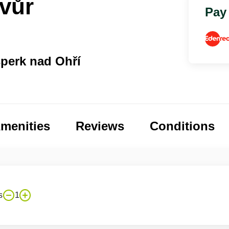
vůr
Pay
perk nad Ohří
menities
Reviews
Conditions
s
1