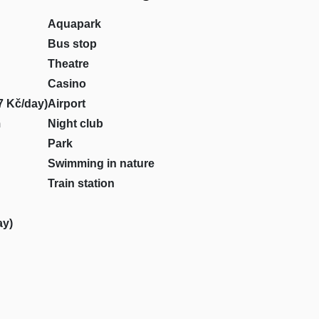
Aquapark
Bus stop
Theatre
Casino
7 Kč/day)
Airport
m
Night club
Park
Swimming in nature
Train station
ay)