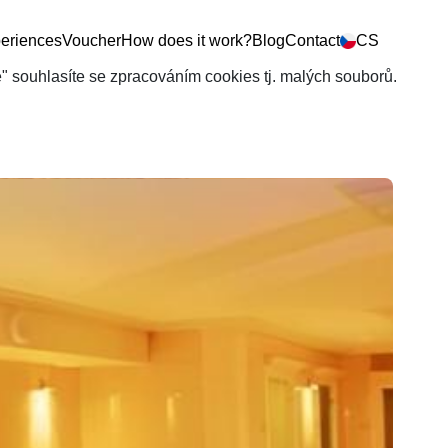
eriences
Voucher
How does it work?
Blog
Contact
CS
še" souhlasíte se zpracováním cookies tj. malých souborů.