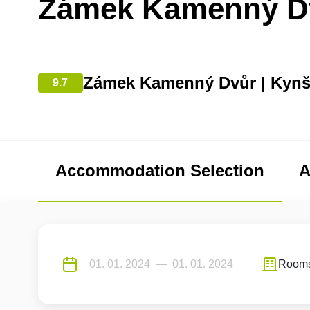
Zámek Kamenný D
Zámek Kamenný Dvůr | Kynš
9.7
Accommodation Selection
A
Room