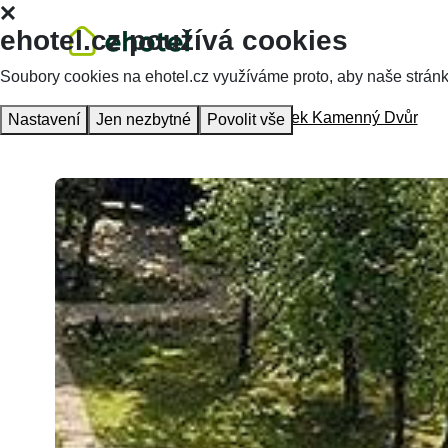
ehotel.cz používá cookies
Soubory cookies na ehotel.cz využíváme proto, aby naše stránky 
Homepage
Accommodation
Zámek Kamenný Dvůr
Nastavení
Jen nezbytné
Povolit vše