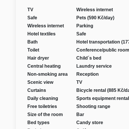
TV
Wireless internet
Safe
Pets (590 Kč/day)
Wireless internet
Parking
Hotel textiles
Safe
Bath
Hotel transportation (17
Toilet
Conference/public roo
Hair dryer
Child´s bed
Central heating
Laundry service
Non-smoking area
Reception
Scenic view
TV
Curtains
Bicycle rental (885 Kč/d
Daily cleaning
Sports equipment rental
Free toiletries
Shooting range
Size of the room
Bar
Bed types
Candy store