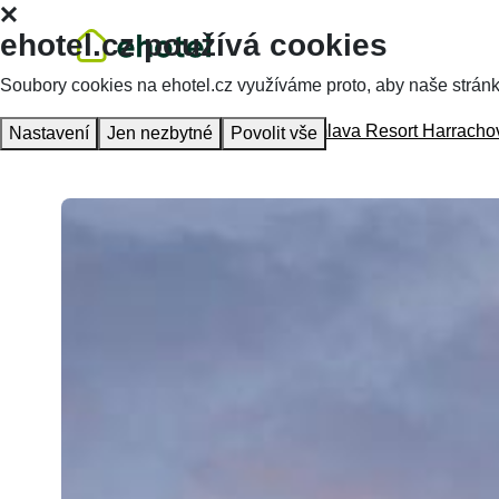
ehotel.cz používá cookies
Soubory cookies na ehotel.cz využíváme proto, aby naše stránky 
Homepage
Accommodation
Mumlava Resort Harracho
Nastavení
Jen nezbytné
Povolit vše