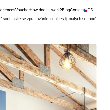
eriences
Voucher
How does it work?
Blog
Contact
CS
še" souhlasíte se zpracováním cookies tj. malých souborů.