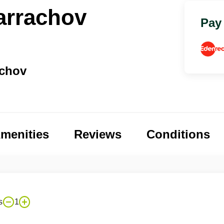
arrachov
Pay
achov
menities
Reviews
Conditions
s
1