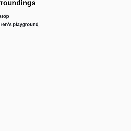
rroundings
stop
dren's playground