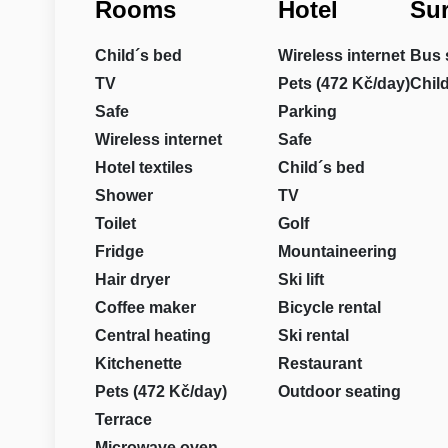
Rooms
Hotel
Su
Child´s bed
Wireless internet
Bus 
TV
Pets (472 Kč/day)
Chil
Safe
Parking
Wireless internet
Safe
Hotel textiles
Child´s bed
Shower
TV
Toilet
Golf
Fridge
Mountaineering
Hair dryer
Ski lift
Coffee maker
Bicycle rental
Central heating
Ski rental
Kitchenette
Restaurant
Pets (472 Kč/day)
Outdoor seating
Terrace
Microwave oven