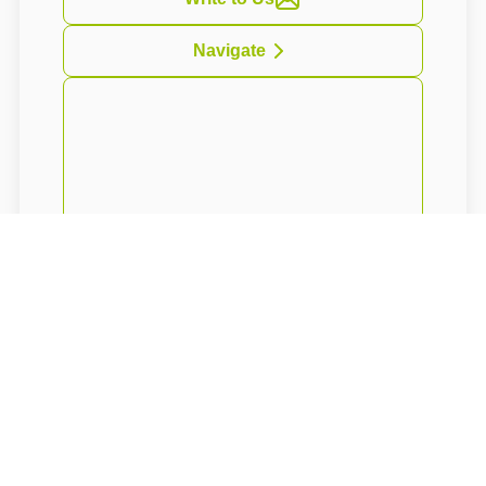
Navigate
Riegrova chata
se nachází na samotném
vrcholu hory
Kozákov.
Ubytování je
poskytováno v 7 pokojích s celkovou
kapacitou 23 lůžek. Součástí objektu je
restaurace.
Kozákov je magická hora Českého ráje