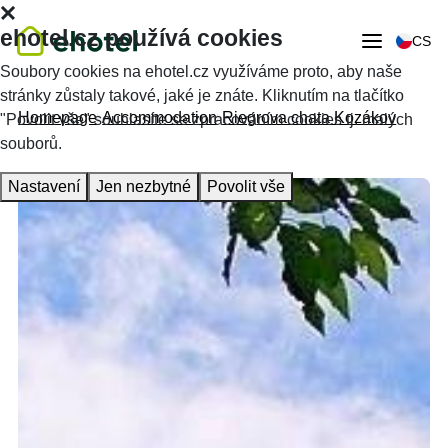
ehotel.cz používá cookies
CS
Soubory cookies na ehotel.cz využíváme proto, aby naše
stránky zůstaly takové, jaké je znáte. Kliknutím na tlačítko
Homepage
Accommodation
Riegrova chata Kozákov
"Povolit vše" souhlasíte se zpracováním cookies tj. malých
souborů.
Nastavení
Jen nezbytné
Povolit vše